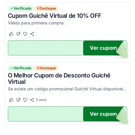
Verificado
Destaque
Cupom Guichê Virtual de 10% OFF
Válido para primeira compra.
Este cupom funcionou
Este cupom não funcionou
Ver cupom
GV10
Verificado
Destaque
O Melhor Cupom de Desconto Guichê
Virtual
Se existe um código promocional Guichê Virtual disponível, ele estará aqui no Agora Cupom. Pegue o voucher e confira agora!
3
usos
Este cupom funcionou
Este cupom não funcionou
Ver cupom
TICO