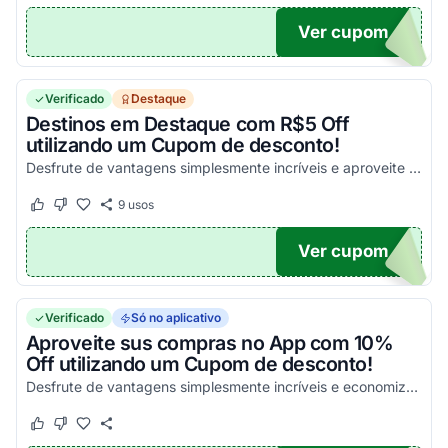
Ver cupom
TE15
Verificado
Destaque
Destinos em Destaque com R$5 Off
utilizando um Cupom de desconto!
Desfrute de vantagens simplesmente incríveis e aproveite para economizar da melhor maneira possível!
9
usos
Este cupom funcionou
Este cupom não funcionou
Ver cupom
ICO5
Verificado
Só no aplicativo
Aproveite sus compras no App com 10%
Off utilizando um Cupom de desconto!
Desfrute de vantagens simplesmente incríveis e economize da melhor maneira possível!
Este cupom funcionou
Este cupom não funcionou