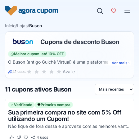
Pular para o conteúdo
Início
/
Lojas
/
Buson
Cupons de desconto Buson
Melhor cupom: até 10% OFF
O Buson (antigo Guichê Virtual) é uma plataforma online
Ver mais
especializada na busca e compra de passagens de ônibus.
Sua nota para Buson, de 1 a 5 estrelas
Avalie
41 usos
1 estrela
2 estrelas
3 estrelas
4 estrelas
5 estrelas
É possível realizar através do site a busca pelos melhores
preços de passagens de ônibus e comprar diretamente
11 cupons ativos Buson
nele, evitando a perda de tempo em filas ou em sites de
Ordenar por
busca.
Verificado
Primeira compra
Sua primeira compra no site com 5% Off
utilizando um Cupom!
Não fique de fora dessa e aproveite com as melhores vantagens!
4
usos