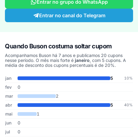
Entrar no grupo do WhatsApp
Entrar no canal do Telegram
Quando Buson costuma soltar cupom
Acompanhamos Buson há 7 anos e publicamos 20 cupons
nesse período. O mês mais forte é
janeiro
, com 5 cupons. A
média de desconto dos cupons percentuais é de 20%.
Cupons de Buson publicados por mês, somando os últimos 7 anos
Mês
Cupons publicados
Desconto médio
jan
5
10%
fev
0
mar
2
abr
5
40%
mai
1
jun
0
jul
0