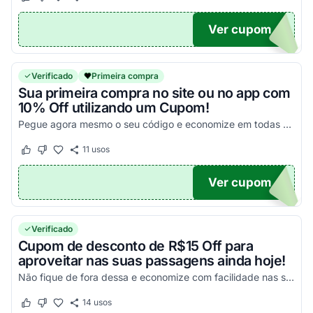
Este cupom funcionou
Este cupom não funcionou
Ver cupom
SON5
Verificado
Primeira compra
Sua primeira compra no site ou no app com
10% Off utilizando um Cupom!
Pegue agora mesmo o seu código e economize em todas as suas compras online aplicando seus cupons!
11
usos
Este cupom funcionou
Este cupom não funcionou
Ver cupom
TO10
Verificado
Cupom de desconto de R$15 Off para
aproveitar nas suas passagens ainda hoje!
Não fique de fora dessa e economize com facilidade nas suas compras!
14
usos
Este cupom funcionou
Este cupom não funcionou