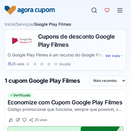
Pular para o conteúdo
Início
/
Serviços
/
Google Play Filmes
Cupons de desconto Google
Play Filmes
O Google Play Filmes é um recurso do Google Play que
Ver mais
permite o aluguel de filmes diretamente no celular. Eles
Sua nota para Google Play Filmes, de 1 a 5 estrelas
Avalie
25 usos
1 estrela
2 estrelas
3 estrelas
4 estrelas
5 estrelas
podem ser assistidos dentro do prazo informado no
momento da compra, e podem ser exibidos no smartphone,
1 cupom Google Play Filmes
televisores e computadores.
Ordenar por
Verificado
Economize com Cupom Google Play Filmes
Código promocional que funciona, sempre que possível, você pega aqui!
25
usos
Este cupom funcionou
Este cupom não funcionou