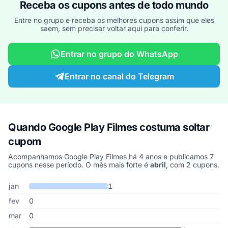
Receba os cupons antes de todo mundo
Entre no grupo e receba os melhores cupons assim que eles
saem, sem precisar voltar aqui para conferir.
Entrar no grupo do WhatsApp
Entrar no canal do Telegram
Quando Google Play Filmes costuma soltar
cupom
Acompanhamos Google Play Filmes há 4 anos e publicamos 7
cupons nesse período. O mês mais forte é
abril
, com 2 cupons.
Cupons de Google Play Filmes publicados por mês, somando os úl
Mês
Cupons publicados
Desconto médio
jan
1
fev
0
mar
0