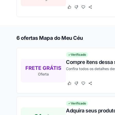
Este cupom funcionou
Este cupom não funcion
6 ofertas Mapa do Meu Céu
Verificado
Compre itens dessa 
FRETE GRÁTIS
Confira todos os detalhes d
Oferta
Este cupom funcionou
Este cupom não funcion
Verificado
Adquira seus produt