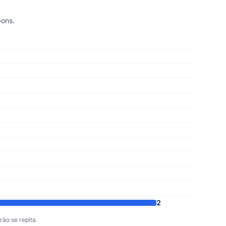
pons.
2
ão se repita.