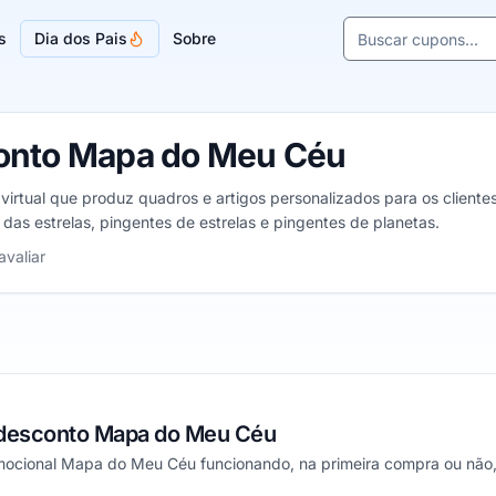
Buscar cupons e l
s
Dia dos Pais
Sobre
Sugestões de lojas
onto Mapa do Meu Céu
virtual que produz quadros e artigos personalizados para os clien
das estrelas, pingentes de estrelas e pingentes de planetas.
1 a 5 estrelas
avaliar
desconto Mapa do Meu Céu
ocional Mapa do Meu Céu funcionando, na primeira compra ou não,