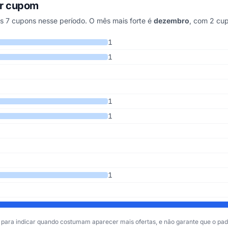
ar cupom
7 cupons nesse período. O mês mais forte é
dezembro
, com 2 cu
 os últimos 4 anos
1
1
1
1
1
para indicar quando costumam aparecer mais ofertas, e não garante que o padr