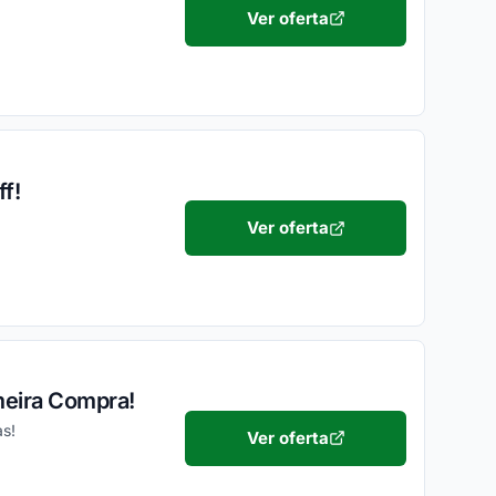
Ver oferta
f!
Ver oferta
meira Compra!
as!
Ver oferta