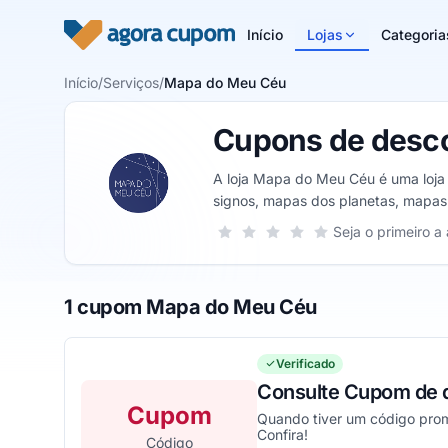
Pular para o conteúdo
Início
Lojas
Categoria
Início
/
Serviços
/
Mapa do Meu Céu
Cupons de desc
A loja Mapa do Meu Céu é uma loja 
signos, mapas dos planetas, mapas 
Sua nota para Mapa do Meu Céu, de 
Seja o primeiro a 
1 estrela
2 estrelas
3 estrelas
4 estrelas
5 estrelas
1 cupom Mapa do Meu Céu
Verificado
Consulte Cupom de 
Cupom
Quando tiver um código prom
Confira!
Código