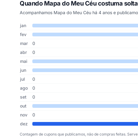
Quando Mapa do Meu Céu costuma solt
Acompanhamos Mapa do Meu Céu há 4 anos e publicamos 
Cupons de Mapa do Meu Céu publicados por mês, somando
Mês
Cupons publicados
Desconto médio
jan
fev
mar
0
abr
0
mai
jun
jul
0
ago
0
set
0
out
nov
0
dez
Contagem de cupons que publicamos, não de compras feitas. Serve 