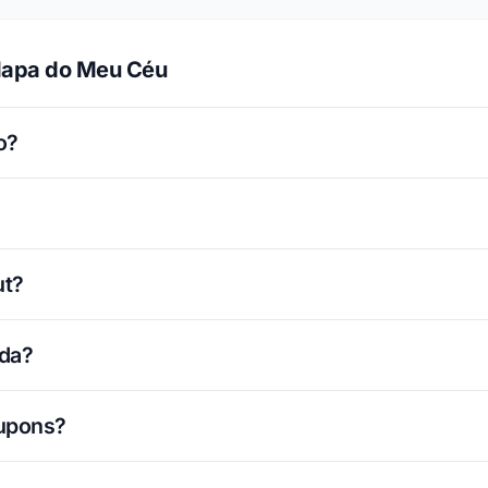
Mapa do Meu Céu
o?
ut?
ada?
cupons?