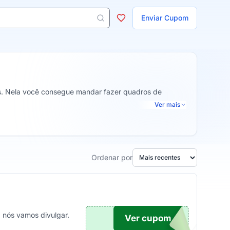
ojas
Enviar Cupom
 aparecem ao digitar 3 letras ou mais.
tes. Nela você consegue mandar fazer quadros de
Ver mais
Ordenar por
 nós vamos divulgar.
Ver cupom
TICO