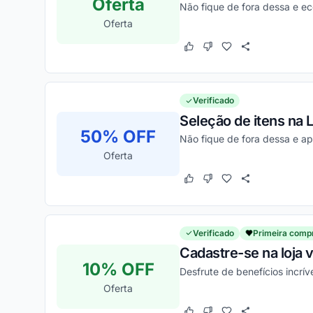
Oferta
Não fique de fora dessa e 
Oferta
Este cupom funcionou
Este cupom não funcion
Verificado
Seleção de itens na 
50% OFF
Não fique de fora dessa e a
Oferta
Este cupom funcionou
Este cupom não funcion
Verificado
Primeira comp
Cadastre-se na loja 
10% OFF
Desfrute de benefícios incrí
Oferta