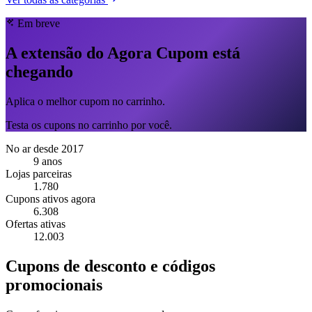
Em breve
A extensão do Agora Cupom está
chegando
Aplica o melhor cupom no carrinho.
Testa os cupons no carrinho por você.
No ar desde 2017
9 anos
Lojas parceiras
1.780
Cupons ativos agora
6.308
Ofertas ativas
12.003
Cupons de desconto e códigos
promocionais