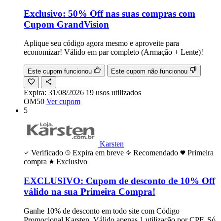
Exclusivo: 50% Off nas suas compras com
Cupom GrandVision
Aplique seu código agora mesmo e aproveite para
economizar! Válido em par completo (Armação + Lente)!
Este cupom funcionou
Este cupom não funcionou
Expira:
31/08/2026
19
usos
utilizados
OM50
Ver cupom
5
Karsten
Verificado
Expira em breve
Recomendado
Primeira
compra
Exclusivo
EXCLUSIVO: Cupom de desconto de 10% Off
válido na sua Primeira Compra!
Ganhe 10% de desconto em todo site com Código
Promocional Karsten. Válido apenas 1 utilização por CPF. Só