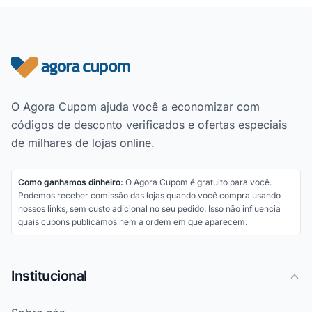
Rodapé do site
O Agora Cupom ajuda você a economizar com
códigos de desconto verificados e ofertas especiais
de milhares de lojas online.
Como ganhamos dinheiro:
O Agora Cupom é gratuito para você.
Podemos receber comissão das lojas quando você compra usando
nossos links, sem custo adicional no seu pedido. Isso não influencia
quais cupons publicamos nem a ordem em que aparecem.
Institucional