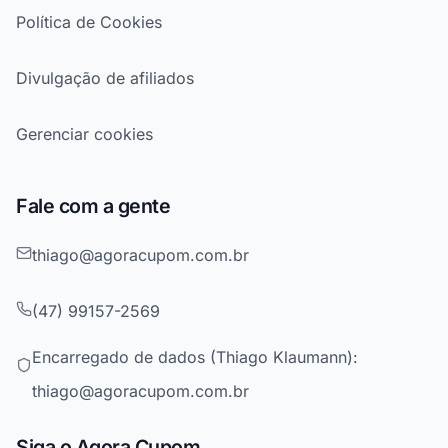
Política de Cookies
Divulgação de afiliados
Gerenciar cookies
Fale com a gente
thiago@agoracupom.com.br
(47) 99157-2569
Encarregado de dados (Thiago Klaumann):
thiago@agoracupom.com.br
Siga o Agora Cupom