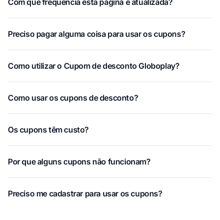
Com que frequência esta página é atualizada?
Preciso pagar alguma coisa para usar os cupons?
Como utilizar o Cupom de desconto Globoplay?
Como usar os cupons de desconto?
Os cupons têm custo?
Por que alguns cupons não funcionam?
Preciso me cadastrar para usar os cupons?