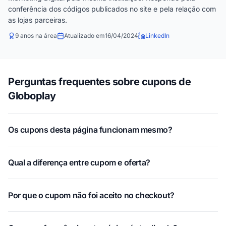
conferência dos códigos publicados no site e pela relação com
as lojas parceiras.
9 anos na área
Atualizado em
16/04/2024
LinkedIn
Perguntas frequentes sobre cupons de
Globoplay
Os cupons desta página funcionam mesmo?
Qual a diferença entre cupom e oferta?
Por que o cupom não foi aceito no checkout?