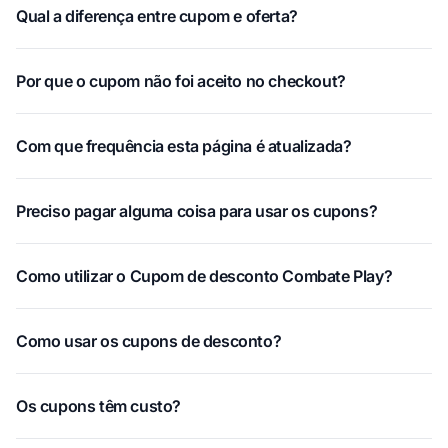
Qual a diferença entre cupom e oferta?
Por que o cupom não foi aceito no checkout?
Com que frequência esta página é atualizada?
Preciso pagar alguma coisa para usar os cupons?
Como utilizar o Cupom de desconto Combate Play?
Como usar os cupons de desconto?
Os cupons têm custo?