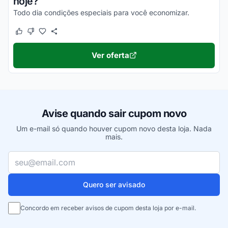
hoje?
Todo dia condições especiais para você economizar.
Este cupom funcionou
Este cupom não funcionou
Ver oferta
Avise quando sair cupom novo
Um e-mail só quando houver cupom novo desta loja. Nada
mais.
Seu e-mail
Quero ser avisado
Concordo em receber avisos de cupom desta loja por e-mail.