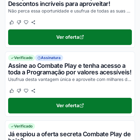
Descontos incríveis para aproveitar!
Não perca essa oportunidade e usufrua de todas as suas vantagens ainda hoje!
Este cupom funcionou
Este cupom não funcionou
Ver oferta
Verificado
Assinatura
Assine ao Combate Play e tenha acesso a
toda a Programação por valores acessíveis!
Usufrua desta vantagem única e aproveite com milhares de benefícios!
Este cupom funcionou
Este cupom não funcionou
Ver oferta
Verificado
Já espiou a oferta secreta Combate Play de