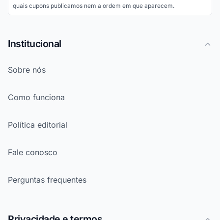
quais cupons publicamos nem a ordem em que aparecem.
Institucional
Sobre nós
Como funciona
Política editorial
Fale conosco
Perguntas frequentes
Privacidade e termos