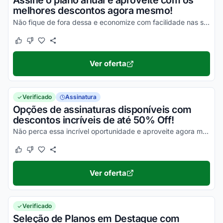
Assine o plano anual e aproveite com os
melhores descontos agora mesmo!
Não fique de fora dessa e economize com facilidade nas suas compras!
Este cupom funcionou
Este cupom não funcionou
Ver oferta
Verificado
Assinatura
Opções de assinaturas disponíveis com
descontos incríveis de até 50% Off!
Não perca essa incrível oportunidade e aproveite agora mesmo com todos os seus descontos!
Este cupom funcionou
Este cupom não funcionou
Ver oferta
Verificado
Seleção de Planos em Destaque com