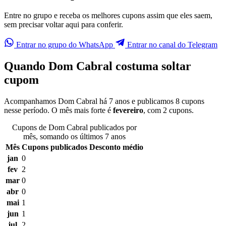
Entre no grupo e receba os melhores cupons assim que eles saem,
sem precisar voltar aqui para conferir.
Entrar no grupo do WhatsApp
Entrar no canal do Telegram
Quando Dom Cabral costuma soltar
cupom
Acompanhamos Dom Cabral há 7 anos e publicamos 8 cupons
nesse período. O mês mais forte é
fevereiro
, com 2 cupons.
Cupons de Dom Cabral publicados por
mês, somando os últimos 7 anos
Mês
Cupons publicados
Desconto médio
jan
0
fev
2
mar
0
abr
0
mai
1
jun
1
jul
2