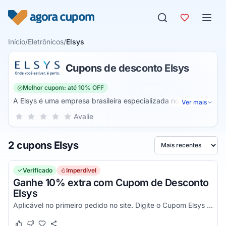
Pular para o conteúdo
Início
/
Eletrônicos
/
Elsys
Cupons de desconto Elsys
Melhor cupom: até 10% OFF
A Elsys é uma empresa brasileira especializada no ramo dos
Ver mais
eletroeletrônicos e telecomunicações. Ela possui mais de 32
Sua nota para Elsys, de 1 a 5 estrelas
Avalie
1 estrela
2 estrelas
3 estrelas
4 estrelas
5 estrelas
anos de mercado, sendo responsável por vender inúmeros
produtos eletrônicos e do ramo da telecomunicação,
2 cupons Elsys
facilitando a vida de milhares de brasileiros quando o
Ordenar por
assunto é problema ou melhoria na televisão e outros
problemas do gênero.
Verificado
Imperdível
Ganhe 10% extra com Cupom de Desconto
Elsys
Aplicável no primeiro pedido no site. Digite o Cupom Elsys e aproveite!