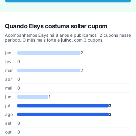
Quando Elsys costuma soltar cupom
Acompanhamos Elsys há 8 anos e publicamos 12 cupons nesse
período. O mês mais forte é
julho
, com 3 cupons.
Cupons de Elsys publicados por mês, somando os últimos 8 anos
Mês
Cupons publicados
Desconto médio
jan
2
fev
0
mar
2
abr
0
mai
0
jun
1
jul
3
ago
3
set
0
out
0