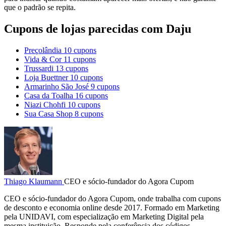
que o padrão se repita.
Cupons de lojas parecidas com Daju
Preçolândia
10 cupons
Vida & Cor
11 cupons
Trussardi
13 cupons
Loja Buettner
10 cupons
Armarinho São José
9 cupons
Casa da Toalha
16 cupons
Niazi Chohfi
10 cupons
Sua Casa Shop
8 cupons
Thiago Klaumann
CEO e sócio-fundador do Agora Cupom
CEO e sócio-fundador do Agora Cupom, onde trabalha com cupons
de desconto e economia online desde 2017. Formado em Marketing
pela UNIDAVI, com especialização em Marketing Digital pela
mesma instituição. Responde pela conferência dos códigos