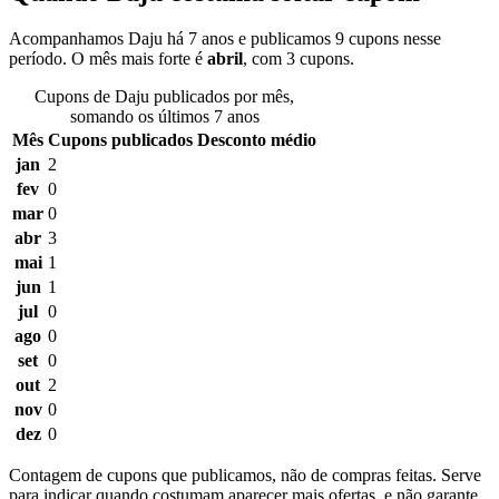
Acompanhamos Daju há 7 anos e publicamos 9 cupons nesse
período. O mês mais forte é
abril
, com 3 cupons.
Cupons de Daju publicados por mês,
somando os últimos 7 anos
Mês
Cupons publicados
Desconto médio
jan
2
fev
0
mar
0
abr
3
mai
1
jun
1
jul
0
ago
0
set
0
out
2
nov
0
dez
0
Contagem de cupons que publicamos, não de compras feitas. Serve
para indicar quando costumam aparecer mais ofertas, e não garante