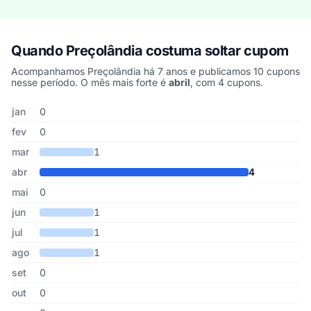
Quando Preçolândia costuma soltar cupom
Acompanhamos Preçolândia há 7 anos e publicamos 10 cupons
nesse período. O mês mais forte é
abril
, com 4 cupons.
Cupons de Preçolândia publicados por mês, somando os últimos 
Mês
Cupons publicados
Desconto médio
jan
0
fev
0
mar
1
abr
4
mai
0
jun
1
jul
1
ago
1
set
0
out
0