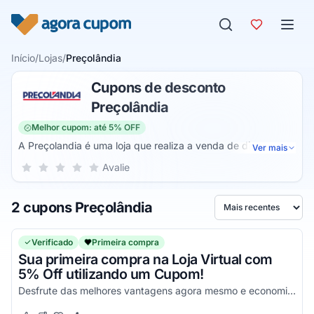
Pular para o conteúdo
Início
/
Lojas
/
Preçolândia
Cupons de desconto
Preçolândia
Melhor cupom: até 5% OFF
A Preçolandia é uma loja que realiza a venda de diversos
Ver mais
tipos de produtos. Assim, através dela é possível comprar
Sua nota para Preçolândia, de 1 a 5 estrelas
Avalie
1 estrela
2 estrelas
3 estrelas
4 estrelas
5 estrelas
produtos para cozinha (equipamentos para preparar,
utensílios para cortar, assar, ferver, cozinha gourmet e muito
2 cupons Preçolândia
mais), mesa (aparelho de jantar, faqueiro, talheres etc.),
Ordenar por
eletroportáteis (cafeteira, fogão etc.), decoração (pia de
banheiro, adornos etc.), cama, mesa e banho, lavanderia e
Verificado
Primeira compra
organização limpeza e manutenção.
Sua primeira compra na Loja Virtual com
5% Off utilizando um Cupom!
Desfrute das melhores vantagens agora mesmo e economize de uma forma simples!