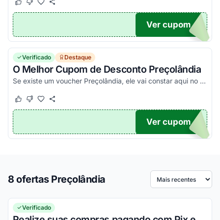
Este cupom funcionou
Este cupom não funcionou
Ver cupom
RA05
Verificado
Destaque
O Melhor Cupom de Desconto Preçolândia
Se existe um voucher Preçolândia, ele vai constar aqui no Agora Cupom. Pegue seu código promocional e confira!
Este cupom funcionou
Este cupom não funcionou
Ver cupom
TICO
8 ofertas Preçolândia
Ordenar por
Verificado
Realize suas compras pagando com Pix e