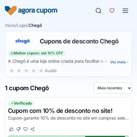
Pular para o conteúdo
Início
/
Lojas
/
Chegô
Cupons de desconto Chegô
Melhor cupom: até 10% OFF
A Chegô é uma loja online criada para facilitar o seu dia a
Ver mais
dia, reunindo produtos de qualidade de lojistas da sua
Sua nota para Chegô, de 1 a 5 estrelas
Avalie
1 estrela
2 estrelas
3 estrelas
4 estrelas
5 estrelas
região em um único lugar. Aqui, você encontra praticidade,
bons preços e uma entrega rápida que realmente funciona.
1 cupom Chegô
A proposta é simples: tornar suas compras mais fáceis
Ordenar por
enquanto fortalece o comércio local. É um espaço confiável,
transparente e pensado para quem valoriza comodidade
Verificado
sem abrir mão de escolher bem.
Cupom com 10% de desconto no site!
Cupom garante 10% de desconto no site em compras selecionadas. Aproveite!
Este cupom funcionou
Este cupom não funcionou