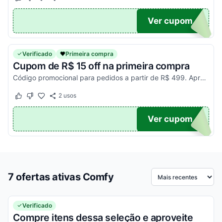
Este cupom funcionou
Este cupom não funcionou
TICO
Ver cupom
Verificado
Primeira compra
Cupom de R$ 15 off na primeira compra
Código promocional para pedidos a partir de R$ 499. Aproveite!
2
usos
Este cupom funcionou
Este cupom não funcionou
MPRA
Ver cupom
7 ofertas ativas Comfy
Ordenar por
Verificado
Compre itens dessa seleção e aproveite