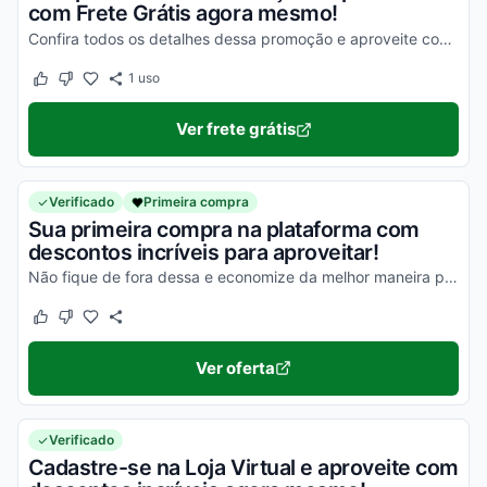
com Frete Grátis agora mesmo!
Confira todos os detalhes dessa promoção e aproveite com vantagens simplesmente incríveis!
1
uso
Este cupom funcionou
Este cupom não funcionou
Ver frete grátis
Verificado
Primeira compra
Sua primeira compra na plataforma com
descontos incríveis para aproveitar!
Não fique de fora dessa e economize da melhor maneira possível!
Este cupom funcionou
Este cupom não funcionou
Ver oferta
Verificado
Cadastre-se na Loja Virtual e aproveite com