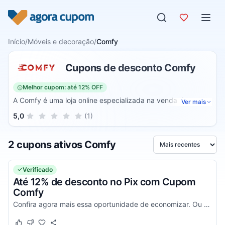
Pular para o conteúdo
Início
/
Móveis e decoração
/
Comfy
Cupons de desconto Comfy
Melhor cupom: até 12% OFF
A Comfy é uma loja online especializada na venda de
Ver mais
cadeiras. Dessa forma, você pode adquirir os mais variados
Sua nota para Comfy, de 1 a 5 estrelas
5,0
(1)
1 estrela
2 estrelas
3 estrelas
4 estrelas
5 estrelas
tipos possíveis para decorar o seu ambiente e contar com
modelos exclusivos e cheios de conforto. Nesta loja, você
2 cupons ativos Comfy
encontra produtos de alta qualidade.
Ordenar por
Verificado
Até 12% de desconto no Pix com Cupom
Comfy
Confira agora mais essa oportunidade de economizar. Ou 1x Cartão ou Boleto com 5%. Desconto já ativo, não é necessário aplicar código promocional!