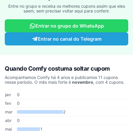
Entre no grupo e receba os melhores cupons assim que eles
saem, sem precisar voltar aqui para conferir.
Entrar no grupo do WhatsApp
Entrar no canal do Telegram
Quando Comfy costuma soltar cupom
Acompanhamos Comfy há 4 anos e publicamos 11 cupons
nesse período. O mês mais forte é
novembro
, com 4 cupons.
Cupons de Comfy publicados por mês, somando os últimos 4 ano
Mês
Cupons publicados
Desconto médio
jan
0
fev
0
mar
2
abr
0
mai
1