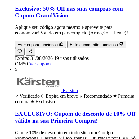
Exclusivo: 50% Off nas suas compras com
Cupom GrandVision
Aplique seu código agora mesmo e aproveite para
economizar! Válido em par completo (Armação + Lente)!
Este cupom funcionou
Este cupom não funcionou
Expira:
31/08/2026
19
usos
utilizados
OM50
Ver cupom
5
Karsten
Verificado
Expira em breve
Recomendado
Primeira
compra
Exclusivo
EXCLUSIVO: Cupom de desconto de 10% Off
válido na sua Primeira Compra!
Ganhe 10% de desconto em todo site com Código
Promocional Karsten. Válido apenas 1 utilização por CPF. Só