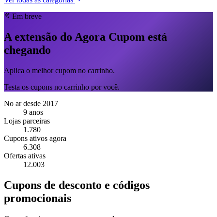
Em breve
A extensão do Agora Cupom está
chegando
Aplica o melhor cupom no carrinho.
Testa os cupons no carrinho por você.
No ar desde 2017
9 anos
Lojas parceiras
1.780
Cupons ativos agora
6.308
Ofertas ativas
12.003
Cupons de desconto e códigos
promocionais