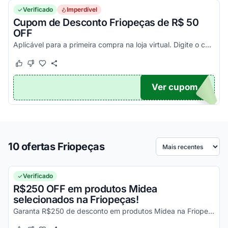
Verificado
Imperdível
Cupom de Desconto Friopeças de R$ 50
OFF
Aplicável para a primeira compra na loja virtual. Digite o código do cupom Friopeças no carrinho e aproveite esse desconto!
Este cupom funcionou
Este cupom não funcionou
Ver cupom
MPRA
10 ofertas Friopeças
Ordenar por
Verificado
R$250 OFF em produtos Midea
selecionados na Friopeças!
Garanta R$250 de desconto em produtos Midea na Friopeças. Oferta limitada, aproveite já!