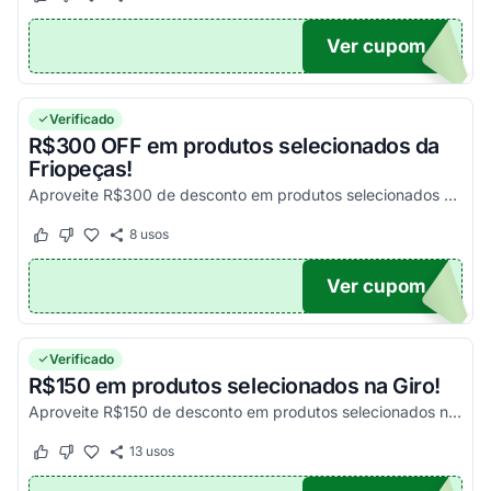
Este cupom funcionou
Este cupom não funcionou
Ver cupom
00
Verificado
R$300 OFF em produtos selecionados da
Friopeças!
Aproveite R$300 de desconto em produtos selecionados na Friopeças. Oferta imperdível e limitada!
8
usos
Este cupom funcionou
Este cupom não funcionou
Ver cupom
300
Verificado
R$150 em produtos selecionados na Giro!
Aproveite R$150 de desconto em produtos selecionados na Giro e garanta economia agora mesmo!
13
usos
Este cupom funcionou
Este cupom não funcionou