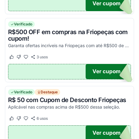
Ver cupom
50
Verificado
R$500 OFF em compras na Friopeças com
cupom!
Garanta ofertas incríveis na Friopeças com até R$500 de desconto em produtos selecionados!
3
usos
Este cupom funcionou
Este cupom não funcionou
Ver cupom
50
Verificado
Destaque
R$ 50 com Cupom de Desconto Friopeças
Aplicável nas compras acima de R$500 dessa seleção.
6
usos
Este cupom funcionou
Este cupom não funcionou
Ver cupom
50