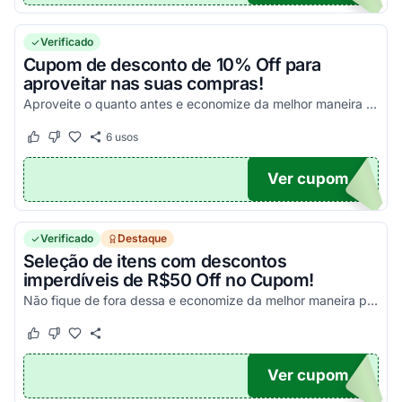
Verificado
Cupom de desconto de 10% Off para
aproveitar nas suas compras!
Aproveite o quanto antes e economize da melhor maneira possível nas suas compras!
6
usos
Este cupom funcionou
Este cupom não funcionou
Ver cupom
HO10
Verificado
Destaque
Seleção de itens com descontos
imperdíveis de R$50 Off no Cupom!
Não fique de fora dessa e economize da melhor maneira possível!
Este cupom funcionou
Este cupom não funcionou
Ver cupom
L50