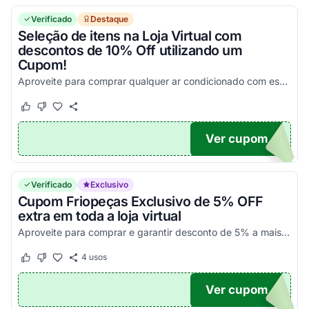
Verificado
Destaque
Seleção de itens na Loja Virtual com
descontos de 10% Off utilizando um
Cupom!
Aproveite para comprar qualquer ar condicionado com esse super desconto extra. Aplique o código promocional no carrinho e economize agora!
Este cupom funcionou
Este cupom não funcionou
Ver cupom
0OFF
Verificado
Exclusivo
Cupom Friopeças Exclusivo de 5% OFF
extra em toda a loja virtual
Aproveite para comprar e garantir desconto de 5% a mais com código FrioPeças. Pague à vista no cartão ou no boleto e ganhe +5%. Por tempo limitado. Consulte condições e confira!
4
usos
Este cupom funcionou
Este cupom não funcionou
Ver cupom
UPOM