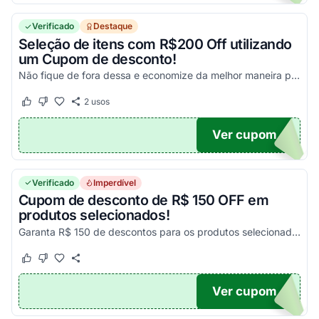
Verificado
Destaque
Seleção de itens com R$200 Off utilizando
um Cupom de desconto!
Não fique de fora dessa e economize da melhor maneira possível!
2
usos
Este cupom funcionou
Este cupom não funcionou
Ver cupom
200
Verificado
Imperdível
Cupom de desconto de R$ 150 OFF em
produtos selecionados!
Garanta R$ 150 de descontos para os produtos selecionados. Válido enquanto durarem os estoques! &nbsp; &nbsp; &nbsp;
Este cupom funcionou
Este cupom não funcionou
Ver cupom
50