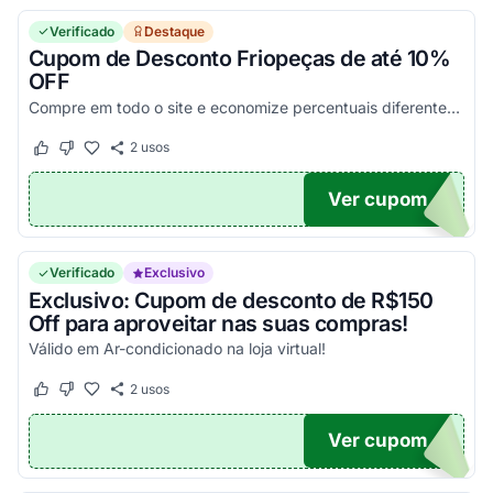
Verificado
Destaque
Cupom de Desconto Friopeças de até 10%
OFF
Compre em todo o site e economize percentuais diferentes com esse super Cupom Frio Peças. Confira agora!
2
usos
Este cupom funcionou
Este cupom não funcionou
Ver cupom
ECAS
Verificado
Exclusivo
Exclusivo: Cupom de desconto de R$150
Off para aproveitar nas suas compras!
Válido em Ar-condicionado na loja virtual!
2
usos
Este cupom funcionou
Este cupom não funcionou
Ver cupom
M150