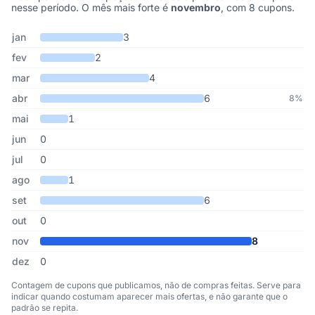
nesse período. O mês mais forte é
novembro
, com 8 cupons.
Cupons de Friopeças publicados por mês, somando os últimos 7 
Mês
Cupons publicados
Desconto médio
jan
3
fev
2
mar
4
abr
6
8%
mai
1
jun
0
jul
0
ago
1
set
6
out
0
nov
8
dez
0
Contagem de cupons que publicamos, não de compras feitas. Serve para
indicar quando costumam aparecer mais ofertas, e não garante que o
padrão se repita.