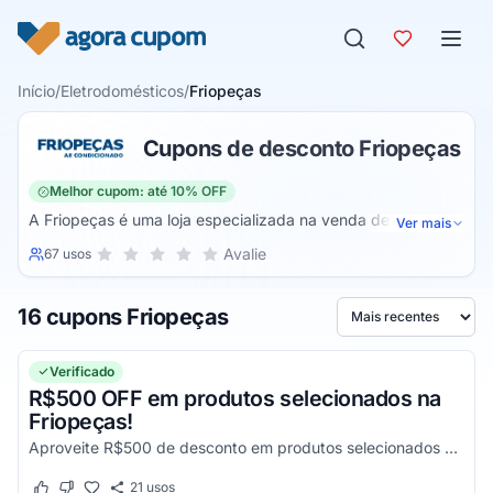
Pular para o conteúdo
Início
/
Eletrodomésticos
/
Friopeças
Cupons de desconto Friopeças
Melhor cupom: até 10% OFF
A Friopeças é uma loja especializada na venda de ar
Ver mais
condicionado. O nome da empresa é um dos mais
Sua nota para Friopeças, de 1 a 5 estrelas
Avalie
67 usos
1 estrela
2 estrelas
3 estrelas
4 estrelas
5 estrelas
conceituados no ramo de ar condicionado no país, mas a
loja não trabalha só com esses produtos. Com o
16 cupons Friopeças
crescimento constante a loja passou a comercializar
Ordenar por
também outros eletrodomésticos e produtos do gênero.
Verificado
R$500 OFF em produtos selecionados na
Friopeças!
Aproveite R$500 de desconto em produtos selecionados da Friopeças. Oferta exclusiva e por tempo limitado!
21
usos