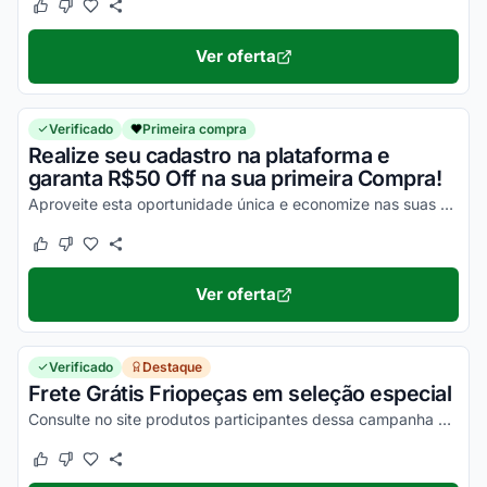
Este cupom funcionou
Este cupom não funcionou
Ver oferta
Verificado
Primeira compra
Realize seu cadastro na plataforma e
garanta R$50 Off na sua primeira Compra!
Aproveite esta oportunidade única e economize nas suas compras online agora mesmo!
Este cupom funcionou
Este cupom não funcionou
Ver oferta
Verificado
Destaque
Frete Grátis Friopeças em seleção especial
Consulte no site produtos participantes dessa campanha e garanta já o seu frete gratuito na Friopeças.
Este cupom funcionou
Este cupom não funcionou