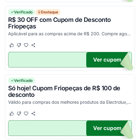
Verificado
Destaque
R$ 30 OFF com Cupom de Desconto
Friopeças
Aplicável para as compras acima de R$ 200. Compre agora e economize muito com código promocional Friopeças!
Este cupom funcionou
Este cupom não funcionou
Ver cupom
30
Verificado
Só hoje! Cupom Friopeças de R$ 100 de
desconto
Válido para compras dos melhores produtos da Electrolux, por tempo limitado. Pegue seu código promocional, consulte as condições no site e confira!
Este cupom funcionou
Este cupom não funcionou
Ver cupom
FF