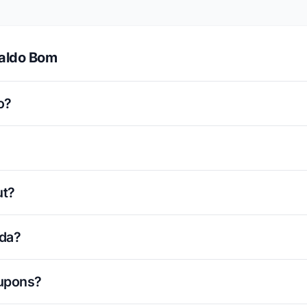
Caldo Bom
o?
ut?
ada?
cupons?