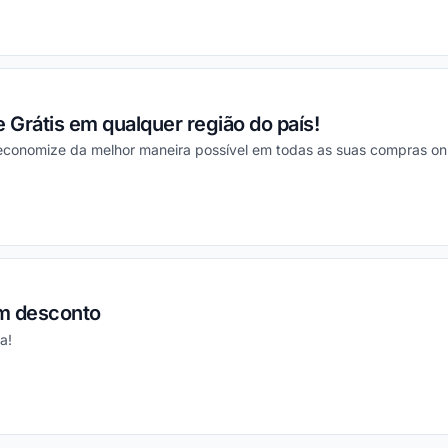
ou
e Grátis em qualquer região do país!
economize da melhor maneira possível em todas as suas compras onli
ou
m desconto
a!
ou