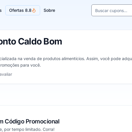
Buscar cupons e l
s
Ofertas 8.8
Sobre
Sugestões de lojas
onto Caldo Bom
ializada na venda de produtos alimentícios. Assim, você pode adquir
promoções para você.
strelas
avaliar
m Código Promocional
e, por tempo limitado. Corra!