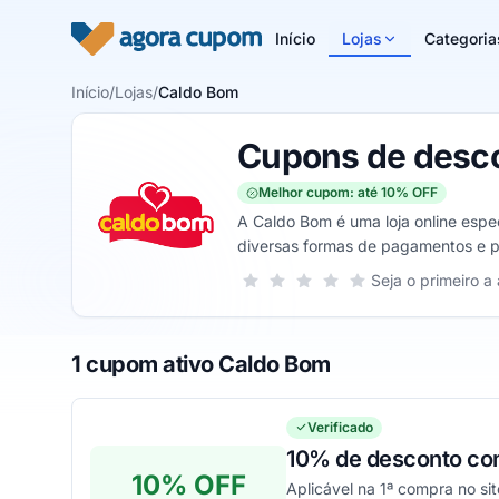
Pular para o conteúdo
Início
Lojas
Categoria
Início
/
Lojas
/
Caldo Bom
Cupons de desc
Melhor cupom: até 10% OFF
A Caldo Bom é uma loja online espec
diversas formas de pagamentos e 
Sua nota para Caldo Bom, de 1 a 5 e
Seja o primeiro a 
1 estrela
2 estrelas
3 estrelas
4 estrelas
5 estrelas
1 cupom ativo Caldo Bom
Verificado
10% de desconto co
10% OFF
Aplicável na 1ª compra no sit