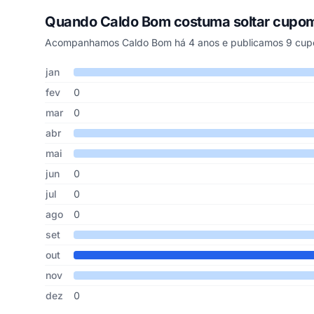
Quando Caldo Bom costuma soltar cupo
Acompanhamos Caldo Bom há 4 anos e publicamos 9 cupon
Cupons de Caldo Bom publicados por mês, somando os úl
Mês
Cupons publicados
Desconto médio
jan
fev
0
mar
0
abr
mai
jun
0
jul
0
ago
0
set
out
nov
dez
0