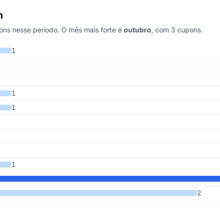
m
s nesse período. O mês mais forte é
outubro
, com 3 cupons.
timos 4 anos
1
1
1
1
2