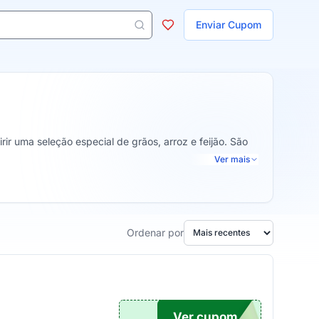
ojas
Enviar Cupom
 aparecem ao digitar 3 letras ou mais.
ir uma seleção especial de grãos, arroz e feijão. São
Ver mais
Ordenar por
Ver cupom
MPRA