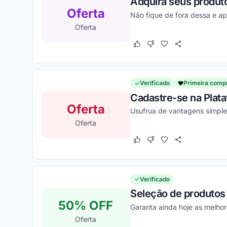
Adquira seus produt
Oferta
Não fique de fora dessa e ap
Oferta
Este cupom funcionou
Este cupom não funcion
Verificado
Primeira comp
Cadastre-se na Plata
Oferta
Usufrua de vantagens simple
Oferta
Este cupom funcionou
Este cupom não funcion
Verificado
Seleção de produtos 
50% OFF
Garanta ainda hoje as melho
Oferta