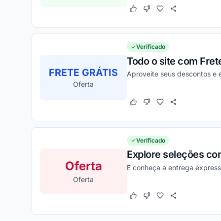
Este cupom funcionou
Este cupom não funcion
Verificado
Todo o site com Fret
FRETE GRÁTIS
Aproveite seus descontos e 
Oferta
Este cupom funcionou
Este cupom não funcion
Verificado
Explore seleções co
Oferta
E conheça a entrega express
Oferta
Este cupom funcionou
Este cupom não funcion