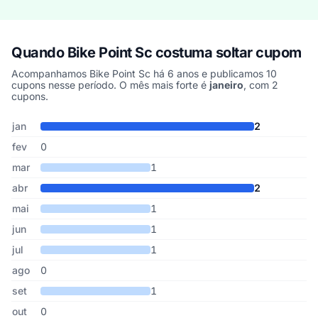
Quando Bike Point Sc costuma soltar cupom
Acompanhamos Bike Point Sc há 6 anos e publicamos 10
cupons nesse período. O mês mais forte é
janeiro
, com 2
cupons.
Cupons de Bike Point Sc publicados por mês, somando os últimos
Mês
Cupons publicados
Desconto médio
jan
2
fev
0
mar
1
abr
2
mai
1
jun
1
jul
1
ago
0
set
1
out
0