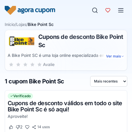
Pular para o conteúdo
Início
/
Lojas
/
Bike Point Sc
Cupons de desconto Bike Point
Sc
A Bike Point SC é uma loja online especializada em produtos
Ver mais
de bicicleta. Assim, você pode encontrar tudo o que precisa
Sua nota para Bike Point Sc, de 1 a 5 estrelas
Avalie
1 estrela
2 estrelas
3 estrelas
4 estrelas
5 estrelas
para a sua bicicleta e para você com o melhor preço da
internet e condições de pagamento.
1 cupom Bike Point Sc
Ordenar por
Verificado
Cupons de desconto válidos em todo o site
Bike Point Sc é só aqui!
Aproveite!
2
14
usos
Este cupom funcionou
Este cupom não funcionou