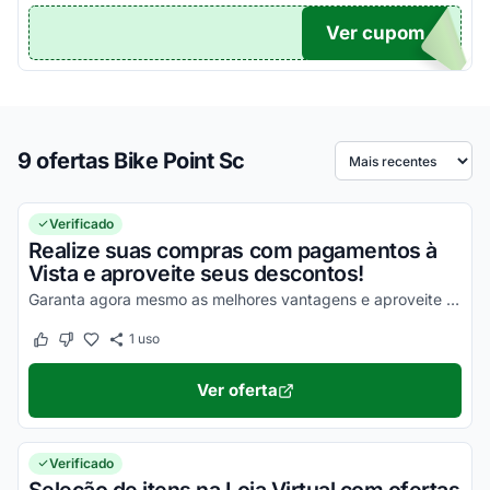
Ver cupom
TICO
9 ofertas Bike Point Sc
Ordenar por
Verificado
Realize suas compras com pagamentos à
Vista e aproveite seus descontos!
Garanta agora mesmo as melhores vantagens e aproveite para economizar de uma forma simples!
1
uso
Este cupom funcionou
Este cupom não funcionou
Ver oferta
Verificado