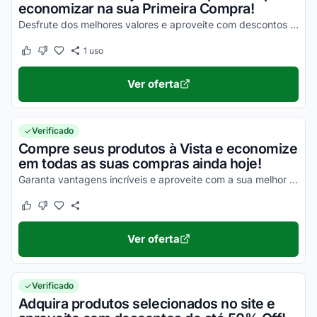
economizar na sua Primeira Compra!
Desfrute dos melhores valores e aproveite com descontos incríveis em todas as suas compras!
1
uso
Este cupom funcionou
Este cupom não funcionou
Ver oferta
Verificado
Compre seus produtos à Vista e economize
em todas as suas compras ainda hoje!
Garanta vantagens incríveis e aproveite com a sua melhor oportunidade para economizar!
Este cupom funcionou
Este cupom não funcionou
Ver oferta
Verificado
Adquira produtos selecionados no site e