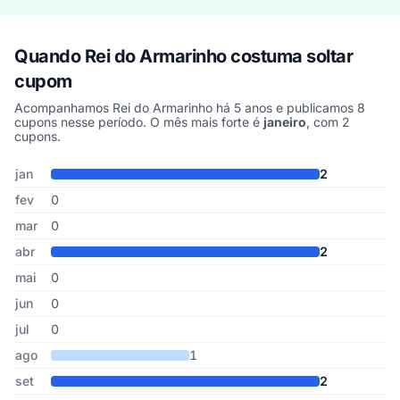
Quando Rei do Armarinho costuma soltar
cupom
Acompanhamos Rei do Armarinho há 5 anos e publicamos 8
cupons nesse período. O mês mais forte é
janeiro
, com 2
cupons.
Cupons de Rei do Armarinho publicados por mês, somando os últ
Mês
Cupons publicados
Desconto médio
jan
2
fev
0
mar
0
abr
2
mai
0
jun
0
jul
0
ago
1
set
2