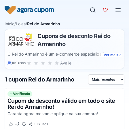
Pular para o conteúdo
Início
/
Lojas
/
Rei do Armarinho
Cupons de desconto Rei do
Armarinho
O Rei do Armarinho é um e-commerce especializado na
Ver mais
venda de produtos para artesanato, costura, embalagens e
Sua nota para Rei do Armarinho, de 1 a 5 estrelas
Avalie
109 usos
1 estrela
2 estrelas
3 estrelas
4 estrelas
5 estrelas
outros para que possa produzir os itens de forma artesanal.
Ele tem uma grande variedade de itens a preços atrativos
1 cupom Rei do Armarinho
para quem realiza trabalhos manuais ou precisa fazer
Ordenar por
pequenos reparos em roupas.
Verificado
Cupom de desconto válido em todo o site
Rei do Armarinho!
Garanta agora mesmo e aplique na sua compra!
106
usos
Este cupom funcionou
Este cupom não funcionou