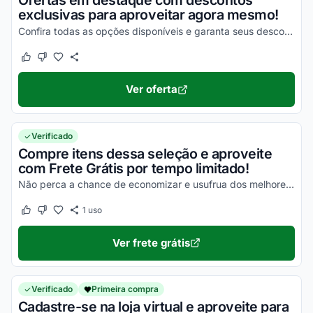
Ofertas em destaque com descontos
exclusivas para aproveitar agora mesmo!
Confira todas as opções disponíveis e garanta seus descontos!
Este cupom funcionou
Este cupom não funcionou
Ver oferta
Verificado
Compre itens dessa seleção e aproveite
com Frete Grátis por tempo limitado!
Não perca a chance de economizar e usufrua dos melhores descontos agora mesmo!
1
uso
Este cupom funcionou
Este cupom não funcionou
Ver frete grátis
Verificado
Primeira compra
Cadastre-se na loja virtual e aproveite para