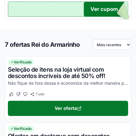
Ver cupom
TICO
7 ofertas Rei do Armarinho
Ordenar por
Verificado
Seleção de itens na loja virtual com
descontos incríveis de até 50% off!
Não fique de fora dessa e economize da melhor maneira possível!
1
uso
Este cupom funcionou
Este cupom não funcionou
Ver oferta
Verificado