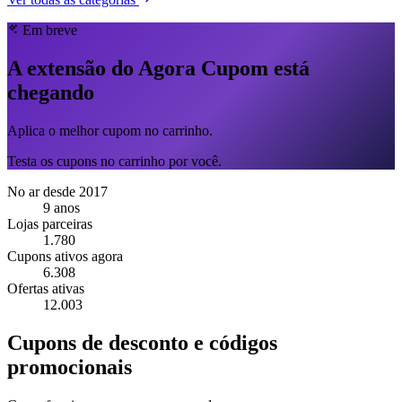
Em breve
A extensão do Agora Cupom está
chegando
Aplica o melhor cupom no carrinho.
Testa os cupons no carrinho por você.
No ar desde 2017
9 anos
Lojas parceiras
1.780
Cupons ativos agora
6.308
Ofertas ativas
12.003
Cupons de desconto e códigos
promocionais