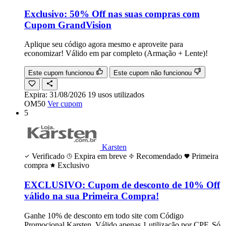
Exclusivo: 50% Off nas suas compras com
Cupom GrandVision
Aplique seu código agora mesmo e aproveite para
economizar! Válido em par completo (Armação + Lente)!
Este cupom funcionou
Este cupom não funcionou
Expira:
31/08/2026
19
usos
utilizados
OM50
Ver cupom
5
Karsten
Verificado
Expira em breve
Recomendado
Primeira
compra
Exclusivo
EXCLUSIVO: Cupom de desconto de 10% Off
válido na sua Primeira Compra!
Ganhe 10% de desconto em todo site com Código
Promocional Karsten. Válido apenas 1 utilização por CPF. Só