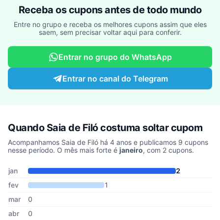
Receba os cupons antes de todo mundo
Entre no grupo e receba os melhores cupons assim que eles
saem, sem precisar voltar aqui para conferir.
Entrar no grupo do WhatsApp
Entrar no canal do Telegram
Quando Saia de Filó costuma soltar cupom
Acompanhamos Saia de Filó há 4 anos e publicamos 9 cupons
nesse período. O mês mais forte é
janeiro
, com 2 cupons.
Cupons de Saia de Filó publicados por mês, somando os últimos 
Mês
Cupons publicados
Desconto médio
jan
2
fev
1
mar
0
abr
0