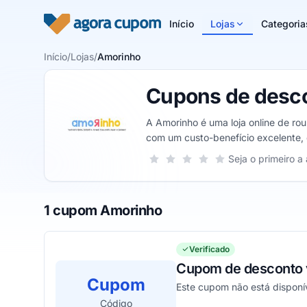
Pular para o conteúdo
Início
Lojas
Categoria
Início
/
Lojas
/
Amorinho
Cupons de desc
A Amorinho é uma loja online de rou
com um custo-benefício excelente, d
fornecidas diariamente.
Sua nota para Amorinho, de 1 a 5 es
Seja o primeiro a 
1 estrela
2 estrelas
3 estrelas
4 estrelas
5 estrelas
1 cupom Amorinho
Verificado
Cupom de desconto v
Cupom
Este cupom não está disponív
Código