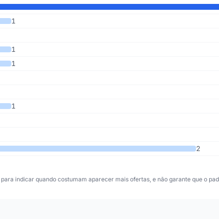
mos 4 anos
1
1
1
1
2
para indicar quando costumam aparecer mais ofertas, e não garante que o padr