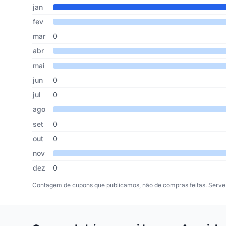
Cupons de Amorinho publicados por mês, somando os últi
Mês
Cupons publicados
Desconto médio
jan
fev
mar
0
abr
mai
jun
0
jul
0
ago
set
0
out
0
nov
dez
0
Contagem de cupons que publicamos, não de compras feitas. Serve 