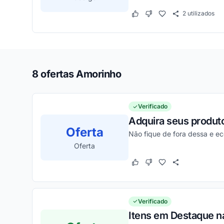
2
utilizados
Este cupom funcionou
Este cupom não funcion
8 ofertas Amorinho
Verificado
Adquira seus produt
Oferta
Não fique de fora dessa e e
Oferta
Este cupom funcionou
Este cupom não funcion
Verificado
Itens em Destaque na