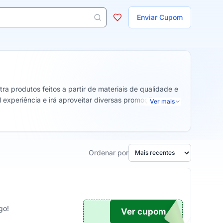
ojas
Enviar Cupom
 aparecem ao digitar 3 letras ou mais.
a produtos feitos a partir de materiais de qualidade e
 experiência e irá aproveitar diversas promoções
Ver mais
Ordenar por
go!
Ver cupom
TICO