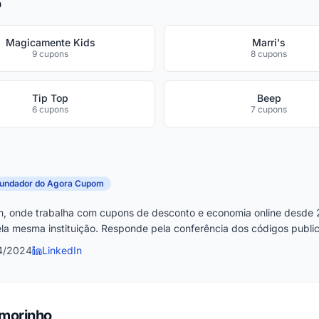
o
Magicamente Kids
Marri's
9 cupons
8 cupons
Tip Top
Beep
6 cupons
7 cupons
fundador do Agora Cupom
, onde trabalha com cupons de desconto e economia online desde 
la mesma instituição. Responde pela conferência dos códigos publica
4/2024
LinkedIn
Amorinho