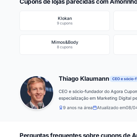
Cupons de lojas parecidas com Amorinh
Klokan
9 cupons
Mimos&Body
8 cupons
Thiago Klaumann
CEO e sócio-
CEO e sócio-fundador do Agora Cupom
especialização em Marketing Digital pe
9 anos na área
Atualizado em
08/0
Perguntas frequentes sobre cupons de 