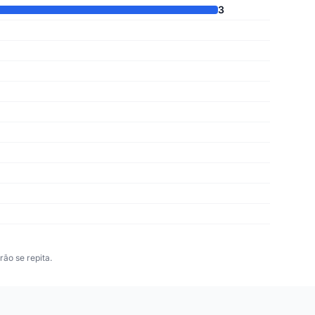
3
ão se repita.