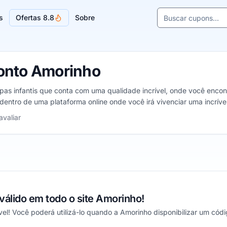
Buscar cupons e l
s
Ofertas 8.8
Sobre
Sugestões de lojas
onto Amorinho
pas infantis que conta com uma qualidade incrível, onde você encontr
entro de uma plataforma online onde você irá vivenciar uma incrível
trelas
avaliar
álido em todo o site Amorinho!
el! Você poderá utilizá-lo quando a Amorinho disponibilizar um códi