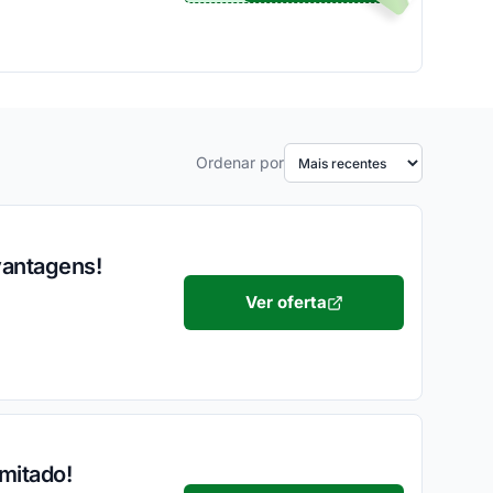
Ordenar por
vantagens!
Ver oferta
imitado!