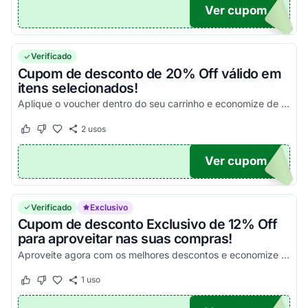
Ver cupom
25
Verificado
Cupom de desconto de 20% Off válido em
itens selecionados!
Aplique o voucher dentro do seu carrinho e economize de uma maneira simples!
2
usos
Este cupom funcionou
Este cupom não funcionou
Ver cupom
20
Verificado
Exclusivo
Cupom de desconto Exclusivo de 12% Off
para aproveitar nas suas compras!
Aproveite agora com os melhores descontos e economize de uma forma simples!
1
uso
Este cupom funcionou
Este cupom não funcionou