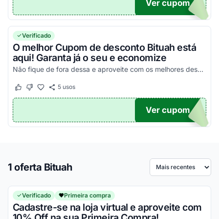
Ver cupom
UPOM
Verificado
O melhor Cupom de desconto Bituah está
aqui! Garanta já o seu e economize
Não fique de fora dessa e aproveite com os melhores descontos!
5
usos
Este cupom funcionou
Este cupom não funcionou
Ver cupom
TICO
1 oferta Bituah
Ordenar por
Verificado
Primeira compra
Cadastre-se na loja virtual e aproveite com
10% Off na sua Primeira Compra!