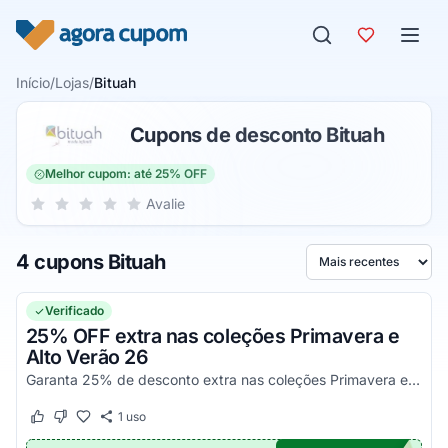
Pular para o conteúdo
Início
/
Lojas
/
Bituah
Cupons de desconto Bituah
Melhor cupom: até 25% OFF
Sua nota para Bituah, de 1 a 5 estrelas
Avalie
1 estrela
2 estrelas
3 estrelas
4 estrelas
5 estrelas
4 cupons Bituah
Ordenar por
Verificado
25% OFF extra nas coleções Primavera e
Alto Verão 26
Garanta 25% de desconto extra nas coleções Primavera e Alto Verão 26 em compras acima de R$250 e renove seu visual com mais economia. Oferta por tempo limitado.
1
uso
Este cupom funcionou
Este cupom não funcionou