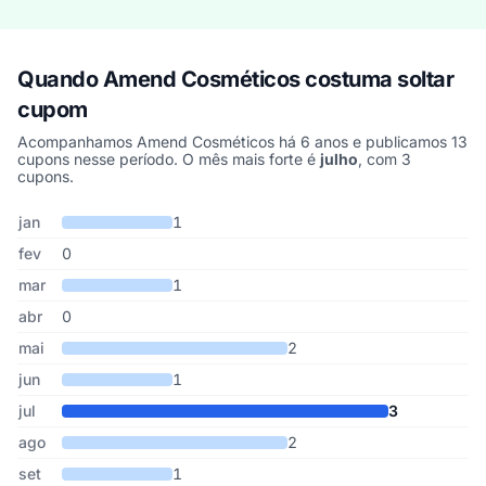
Quando Amend Cosméticos costuma soltar
cupom
Acompanhamos Amend Cosméticos há 6 anos e publicamos 13
cupons nesse período. O mês mais forte é
julho
, com 3
cupons.
Cupons de Amend Cosméticos publicados por mês, somando os ú
Mês
Cupons publicados
Desconto médio
jan
1
fev
0
mar
1
abr
0
mai
2
jun
1
jul
3
ago
2
set
1