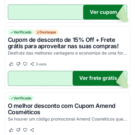
Ver cupom
20
Verificado
Destaque
Cupom de desconto de 15% Off + Frete
grátis para aproveitar nas suas compras!
Desfrute das melhores vantagens e economize de uma forma simples agora mesmo!
3
usos
Este cupom funcionou
Este cupom não funcionou
Ver frete grátis
TEI
Verificado
O melhor desconto com Cupom Amend
Cosméticos
Se houver um código promocional Amend Cosméticos que funciona, ele estará aqui na nossa página. Pegue o voucher e confira agora!
Este cupom funcionou
Este cupom não funcionou