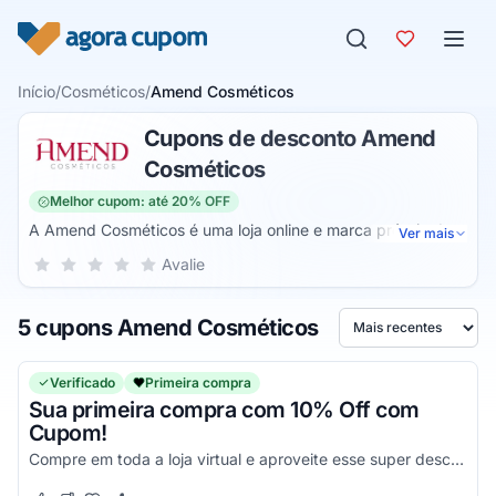
Pular para o conteúdo
Início
/
Cosméticos
/
Amend Cosméticos
Cupons de desconto Amend
Cosméticos
Melhor cupom: até 20% OFF
A Amend Cosméticos é uma loja online e marca própria de
Ver mais
produtos para beleza. Assim, você pode adquirir os mais
Sua nota para Amend Cosméticos, de 1 a 5 estrelas
Avalie
1 estrela
2 estrelas
3 estrelas
4 estrelas
5 estrelas
variados kits completos para nutrição, hidratação e
reconstrução de seus cabelos. Além disso, ela também
5 cupons Amend Cosméticos
possui uma linha completa de colorações.
Ordenar por
Verificado
Primeira compra
Sua primeira compra com 10% Off com
Cupom!
Compre em toda a loja virtual e aproveite esse super desconto!