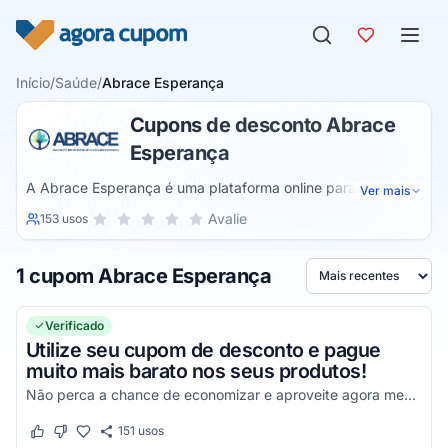
Pular para o conteúdo
Início
/
Saúde
/
Abrace Esperança
Cupons de desconto Abrace
Esperança
A Abrace Esperança é uma plataforma online para
Ver mais
representar esta associação sem fins lucrativos. Autorizada
Sua nota para Abrace Esperança, de 1 a 5 estrelas
Avalie
153 usos
1 estrela
2 estrelas
3 estrelas
4 estrelas
5 estrelas
pela justiça brasileira, esta plataforma aceita ajudas para o
fornecimento de derivados da Cannabis sativa para os seus
1 cupom Abrace Esperança
associados em forma de óleos e pomadas para tratamentos
Ordenar por
médicos.
Verificado
Utilize seu cupom de desconto e pague
muito mais barato nos seus produtos!
Não perca a chance de economizar e aproveite agora mesmo!
151
usos
Este cupom funcionou
Este cupom não funcionou