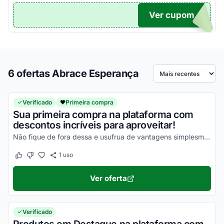
Ver cupom
TICO
6 ofertas Abrace Esperança
Ordenar por
Verificado
Primeira compra
Sua primeira compra na plataforma com
descontos incríveis para aproveitar!
Não fique de fora dessa e usufrua de vantagens simplesmente incríveis!
1
uso
Este cupom funcionou
Este cupom não funcionou
Ver oferta
Verificado