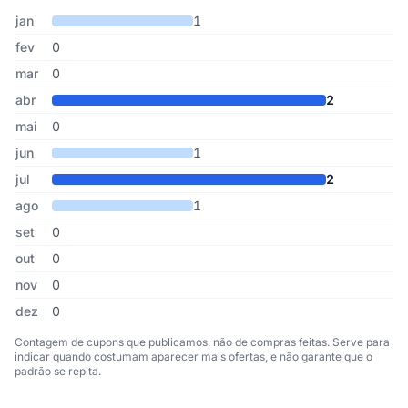
Cupons de Abrace Esperança publicados por mês, somando os úl
Mês
Cupons publicados
Desconto médio
jan
1
fev
0
mar
0
abr
2
mai
0
jun
1
jul
2
ago
1
set
0
out
0
nov
0
dez
0
Contagem de cupons que publicamos, não de compras feitas. Serve para
indicar quando costumam aparecer mais ofertas, e não garante que o
padrão se repita.