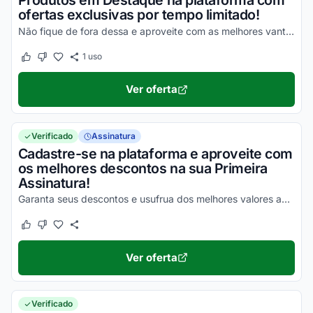
Produtos em Destaque na plataforma com
ofertas exclusivas por tempo limitado!
Não fique de fora dessa e aproveite com as melhores vantagens agora mesmo!
1
uso
Este cupom funcionou
Este cupom não funcionou
Ver oferta
Verificado
Assinatura
Cadastre-se na plataforma e aproveite com
os melhores descontos na sua Primeira
Assinatura!
Garanta seus descontos e usufrua dos melhores valores agora mesmo!
Este cupom funcionou
Este cupom não funcionou
Ver oferta
Verificado