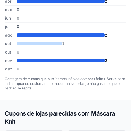
abr
2
mai
0
jun
0
jul
0
ago
2
set
1
out
0
nov
2
dez
0
Contagem de cupons que publicamos, não de compras feitas. Serve para
indicar quando costumam aparecer mais ofertas, e não garante que o
padrão se repita.
Cupons de lojas parecidas com Máscara
Knit