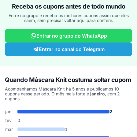
Receba os cupons antes de todo mundo
Entre no grupo e receba os melhores cupons assim que eles
saem, sem precisar voltar aqui para conferir.
Entrar no grupo do WhatsApp
Entrar no canal do Telegram
Quando Máscara Knit costuma soltar cupom
Acompanhamos Máscara Knit há 5 anos e publicamos 10
cupons nesse período. O mês mais forte é
janeiro
, com 2
cupons.
Cupons de Máscara Knit publicados por mês, somando os últimos
Mês
Cupons publicados
Desconto médio
jan
2
fev
0
mar
1