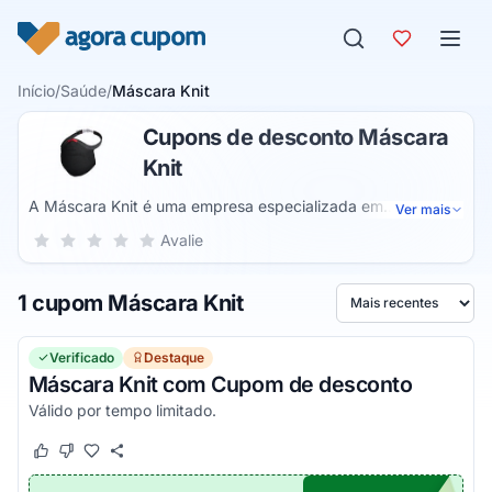
Pular para o conteúdo
Início
/
Saúde
/
Máscara Knit
Cupons de desconto Máscara
Knit
A Máscara Knit é uma empresa especializada em
Ver mais
autocuidado que oferece itens que ajudam a prevenir
Sua nota para Máscara Knit, de 1 a 5 estrelas
Avalie
1 estrela
2 estrelas
3 estrelas
4 estrelas
5 estrelas
doenças e fortalecer o organismo. Ela surgiu durante a
pandemia oferecendo máscaras e em pouco tempo ampliou
1 cupom Máscara Knit
sua atuação com produtos voltados à saúde e bem-estar,
Ordenar por
entre eles o primeiro adesivo vitamínico do Brasil.
Verificado
Destaque
Máscara Knit com Cupom de desconto
Válido por tempo limitado.
Este cupom funcionou
Este cupom não funcionou