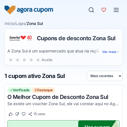
Pular para o conteúdo
Início
/
Lojas
/
Zona Sul
Cupons de desconto Zona Sul
A Zona Sul é um supermercado que atua na região do Rio
Ver mais
de Janeiro desde 1959. Hoje, ela é a 58ª maior empresa
Sua nota para Zona Sul, de 1 a 5 estrelas
Avalie
1 estrela
2 estrelas
3 estrelas
4 estrelas
5 estrelas
varejista do Brasil. Assim, através desta empresa, você
pode adquirir todos os produtos que você necessita através
1 cupom ativo Zona Sul
de seu delivery.
Ordenar por
Verificado
Destaque
O Melhor Cupom de Desconto Zona Sul
Se existe um voucher Zona Sul, ele vai constar aqui no Agora Cupom. Pegue seu código promocional e confira!
15
usos
Este cupom funcionou
Este cupom não funcionou