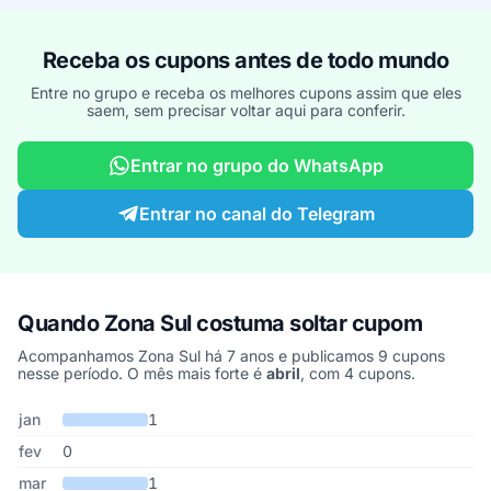
Receba os cupons antes de todo mundo
Entre no grupo e receba os melhores cupons assim que eles
saem, sem precisar voltar aqui para conferir.
Entrar no grupo do WhatsApp
Entrar no canal do Telegram
Quando Zona Sul costuma soltar cupom
Acompanhamos Zona Sul há 7 anos e publicamos 9 cupons
nesse período. O mês mais forte é
abril
, com 4 cupons.
Cupons de Zona Sul publicados por mês, somando os últimos 7 a
Mês
Cupons publicados
Desconto médio
jan
1
fev
0
mar
1