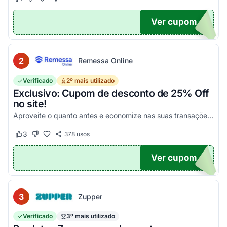
Este cupom funcionou
Este cupom não funcionou
Ver cupom
POM6
2
Remessa Online
Verificado
2º mais utilizado
Exclusivo: Cupom de desconto de 25% Off
no site!
Aproveite o quanto antes e economize nas suas transações, tanto PF quanto PJ!
3
378
usos
Este cupom funcionou
Este cupom não funcionou
Ver cupom
OM25
3
Zupper
Verificado
3º mais utilizado