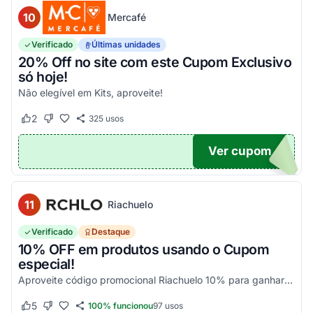
10
Mercafé
Verificado
Últimas unidades
20% Off no site com este Cupom Exclusivo
só hoje!
Não elegível em Kits, aproveite!
2
325
usos
Este cupom funcionou
Este cupom não funcionou
Ver cupom
OM20
11
Riachuelo
Verificado
Destaque
10% OFF em produtos usando o Cupom
especial!
Aproveite código promocional Riachuelo 10% para ganhar esse desconto em compras. Não cumulatios e somente para produtos vendidos e entregues pela Riachuelo, com exceção das categor...
5
100% funcionou
97
usos
Este cupom funcionou
Este cupom não funcionou