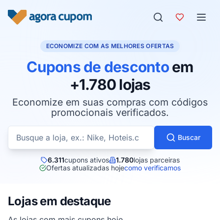
Pular para o conteúdo
ECONOMIZE COM AS MELHORES OFERTAS
Cupons de desconto
em
+1.780 lojas
Economize em suas compras com códigos
promocionais verificados.
Buscar cupons por loja
Buscar
6.311
cupons ativos
1.780
lojas parceiras
Ofertas atualizadas hoje
como verificamos
Lojas em destaque
As lojas com mais cupons hoje.