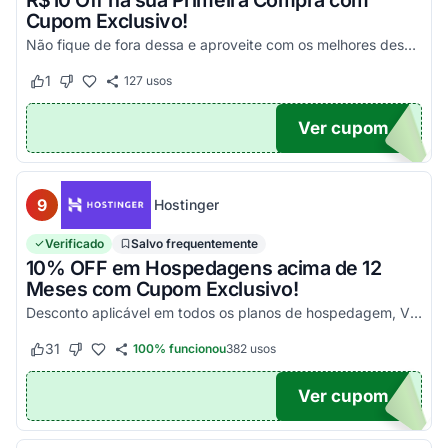
R$10 Off na sua Primeira Compra com
Cupom Exclusivo!
Não fique de fora dessa e aproveite com os melhores descontos! Válido em compras acima de R$100!
1
127
usos
Este cupom funcionou
Este cupom não funcionou
Ver cupom
UPOM
9
Hostinger
Verificado
Salvo frequentemente
10% OFF em Hospedagens acima de 12
Meses com Cupom Exclusivo!
Desconto aplicável em todos os planos de hospedagem, VPS e Cloud, maiores que 12 meses. Aproveite!
31
100% funcionou
382
usos
Este cupom funcionou
Este cupom não funcionou
Ver cupom
UPOM