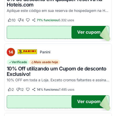
Hoteis.com
Aplique este código em sua reserva de hospedagem na Hoteis.com para obter 6% de desconto em estabelecimentos participantes da promoção.
10
4
71% funcionou
5.332
usos
Este cupom funcionou
Este cupom não funcionou
Ver cupom
POM6
14
Panini
Verificado
Mais usado hoje
10% Off utilizando um Cupom de desconto
Exclusivo!
10% OFF em toda a Loja. Exceto cromos faltantes e assinaturas. Aproveite essa exclusividade!
2
12
14% funcionou
7.485
usos
Este cupom funcionou
Este cupom não funcionou
Ver cupom
UPOM