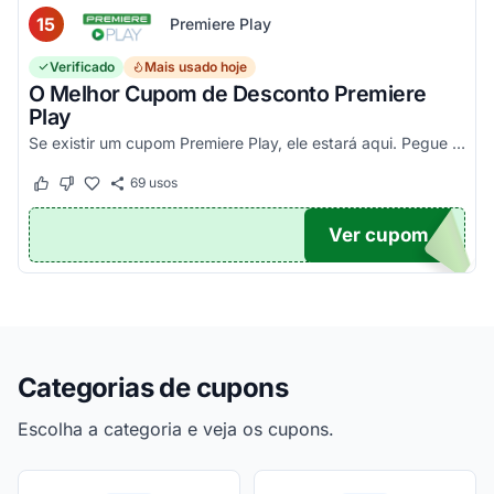
15
Premiere Play
Verificado
Mais usado hoje
O Melhor Cupom de Desconto Premiere
Play
Se existir um cupom Premiere Play, ele estará aqui. Pegue seu código promocional e confira agora!
69
usos
Este cupom funcionou
Este cupom não funcionou
Ver cupom
TICO
Categorias de cupons
Escolha a categoria e veja os cupons.