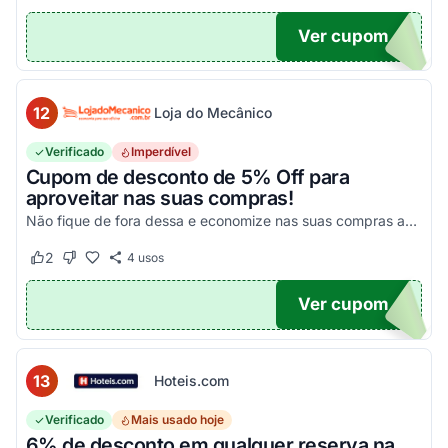
Ver cupom
10
12
Loja do Mecânico
Verificado
Imperdível
Cupom de desconto de 5% Off para
aproveitar nas suas compras!
Não fique de fora dessa e economize nas suas compras agora mesmo!
2
4
usos
Este cupom funcionou
Este cupom não funcionou
Ver cupom
DO5
13
Hoteis.com
Verificado
Mais usado hoje
6% de desconto em qualquer reserva na