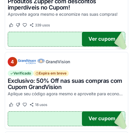
Produtos Zupper com descontos
imperdíveis no Cupom!
Aproveite agora mesmo e economize nas suas compras!
339
usos
Este cupom funcionou
Este cupom não funcionou
Ver cupom
.
4
GrandVision
Verificado
Expira em breve
Exclusivo: 50% Off nas suas compras com
Cupom GrandVision
Aplique seu código agora mesmo e aproveite para economizar! Válido em par completo (Armação + Lente)!
18
usos
Este cupom funcionou
Este cupom não funcionou
Ver cupom
OM50