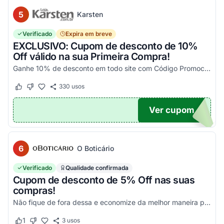
5
Karsten
Verificado
Expira em breve
EXCLUSIVO: Cupom de desconto de 10%
Off válido na sua Primeira Compra!
Ganhe 10% de desconto em todo site com Código Promocional Karsten. Válido apenas 1 utilização por CPF. Só aqui no Agora Cupom você economiza tanto!
330
usos
Este cupom funcionou
Este cupom não funcionou
Ver cupom
OM10
6
O Boticário
Verificado
Qualidade confirmada
Cupom de desconto de 5% Off nas suas
compras!
Não fique de fora dessa e economize da melhor maneira possível! Válido somente nessa seleção!
1
3
usos
Este cupom funcionou
Este cupom não funcionou