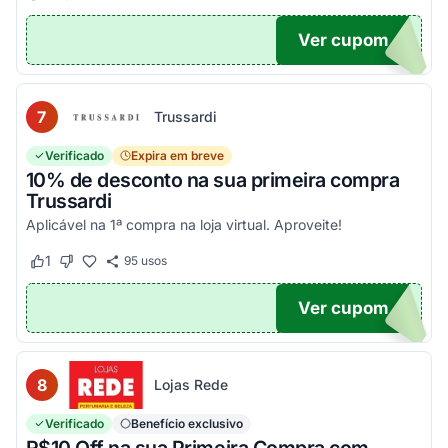
Ver cupom
EIRA
7
Trussardi
Verificado
Expira em breve
10% de desconto na sua primeira compra
Trussardi
Aplicável na 1ª compra na loja virtual. Aproveite!
1
95
usos
Este cupom funcionou
Este cupom não funcionou
Ver cupom
OM10
8
Lojas Rede
Verificado
Benefício exclusivo