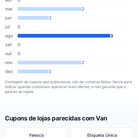
mai
2
jun
1
jul
0
ago
3
set
0
out
0
nov
2
dez
1
Contagem de cupons que publicamos, não de compras feitas. Serve para
indicar quando costumam aparecer mais ofertas, e não garante que o
padrão se repita.
Cupons de lojas parecidas com Van
Yeesco
Etiqueta Única