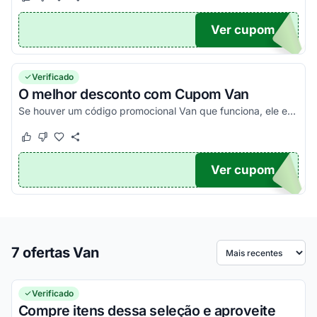
Este cupom funcionou
Este cupom não funcionou
Ver cupom
UPOM
Verificado
O melhor desconto com Cupom Van
Se houver um código promocional Van que funciona, ele estará aqui na nossa página. Pegue o voucher e confira agora!
Este cupom funcionou
Este cupom não funcionou
Ver cupom
TICO
7 ofertas Van
Ordenar por
Verificado
Compre itens dessa seleção e aproveite