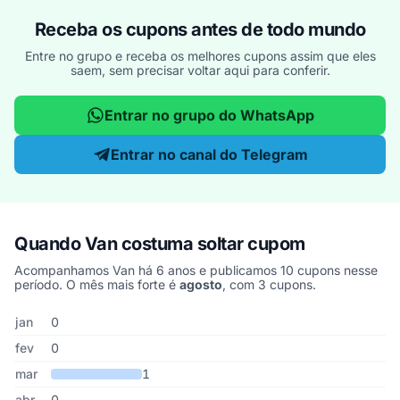
Receba os cupons antes de todo mundo
Entre no grupo e receba os melhores cupons assim que eles
saem, sem precisar voltar aqui para conferir.
Entrar no grupo do WhatsApp
Entrar no canal do Telegram
Quando Van costuma soltar cupom
Acompanhamos Van há 6 anos e publicamos 10 cupons nesse
período. O mês mais forte é
agosto
, com 3 cupons.
Cupons de Van publicados por mês, somando os últimos 6 anos
Mês
Cupons publicados
Desconto médio
jan
0
fev
0
mar
1
abr
0