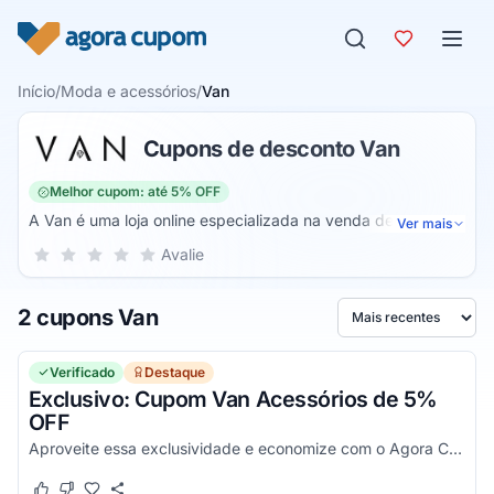
Pular para o conteúdo
Início
/
Moda e acessórios
/
Van
Cupons de desconto Van
Melhor cupom: até 5% OFF
A Van é uma loja online especializada na venda de
Ver mais
semijoias. Assim, você pode encontrar diversos tipos de
Sua nota para Van, de 1 a 5 estrelas
Avalie
1 estrela
2 estrelas
3 estrelas
4 estrelas
5 estrelas
produtos para compor os seus looks com peças
diferenciadas para você ficar ainda mais bela.
2 cupons Van
Ordenar por
Verificado
Destaque
Exclusivo: Cupom Van Acessórios de 5%
OFF
Aproveite essa exclusividade e economize com o Agora Cupom.