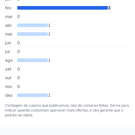
fev
3
mar
0
abr
1
mai
1
jun
0
jul
0
ago
1
set
0
out
0
nov
0
dez
1
Contagem de cupons que publicamos, não de compras feitas. Serve para
indicar quando costumam aparecer mais ofertas, e não garante que o
padrão se repita.