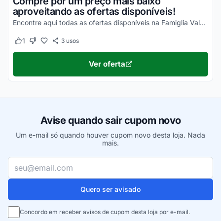
Compre por um preço mais baixo
aproveitando as ofertas disponíveis!
Encontre aqui todas as ofertas disponíveis na Famiglia Valduga e economize agora mesmo!
1
3
usos
Este cupom funcionou
Este cupom não funcionou
Ver oferta
Avise quando sair cupom novo
Um e-mail só quando houver cupom novo desta loja. Nada
mais.
Seu e-mail
Quero ser avisado
Concordo em receber avisos de cupom desta loja por e-mail.