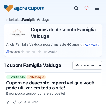
Pular para o conteúdo
Início
/
Lojas
/
Famiglia Valduga
Cupons de desconto Famiglia
Valduga
A loja Famiglia Valduga possui mais de 40 anos de história e
Ver mais
possui um negócio baseado na importação de vinhos. Ela
Sua nota para Famiglia Valduga, de 1 a 5 estrelas
Avalie
66 usos
1 estrela
2 estrelas
3 estrelas
4 estrelas
5 estrelas
também atua com a produção de cervejas, sucos, produtos
gourmets e cosméticos à base de uva. Todos os itens do
1 cupom Famiglia Valduga
grupo podem ser adquiridos na sua loja virtual.
Ordenar por
Verificado
Destaque
Cupom de desconto imperdível que você
pode utilizar em todo o site!
É por pouco tempo, corra e aproveite!
63
usos
Este cupom funcionou
Este cupom não funcionou