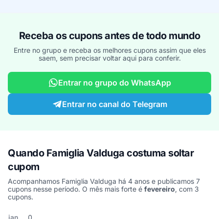
Receba os cupons antes de todo mundo
Entre no grupo e receba os melhores cupons assim que eles
saem, sem precisar voltar aqui para conferir.
Entrar no grupo do WhatsApp
Entrar no canal do Telegram
Quando Famiglia Valduga costuma soltar
cupom
Acompanhamos Famiglia Valduga há 4 anos e publicamos 7
cupons nesse período. O mês mais forte é
fevereiro
, com 3
cupons.
Cupons de Famiglia Valduga publicados por mês, somando os últ
Mês
Cupons publicados
Desconto médio
jan
0