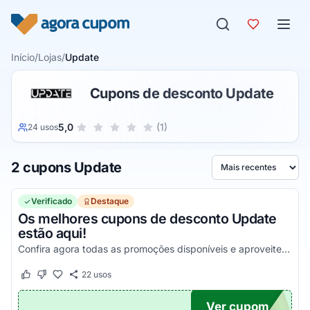
Pular para o conteúdo
Início
/
Lojas
/
Update
Cupons de desconto Update
Sua nota para Update, de 1 a 5 estrelas
5,0
(1)
24 usos
1 estrela
2 estrelas
3 estrelas
4 estrelas
5 estrelas
2 cupons Update
Ordenar por
Verificado
Destaque
Os melhores cupons de desconto Update
estão aqui!
Confira agora todas as promoções disponíveis e aproveite para economizar da melhor maneira possível em todas as suas compras!
22
usos
Este cupom funcionou
Este cupom não funcionou
Ver cupom
TICO