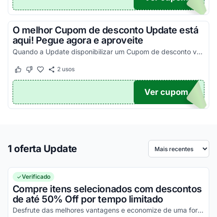
O melhor Cupom de desconto Update está
aqui! Pegue agora e aproveite
Quando a Update disponibilizar um Cupom de desconto você poderá encontrá-lo aqui!
2
usos
Este cupom funcionou
Este cupom não funcionou
Ver cupom
.
1 oferta Update
Ordenar por
Verificado
Compre itens selecionados com descontos
de até 50% Off por tempo limitado
Desfrute das melhores vantagens e economize de uma forma simples!