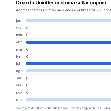
Quando Uniritter costuma soltar cupom
Acompanhamos Uniritter há 6 anos e publicamos 7 cupons
Cupons de Uniritter publicados por mês, somando os últim
Mês
Cupons publicados
Desconto médio
jan
fev
0
mar
0
abr
mai
0
jun
0
jul
ago
set
0
out
0
nov
0
dez
Contagem de cupons que publicamos, não de compras feitas. Serve 