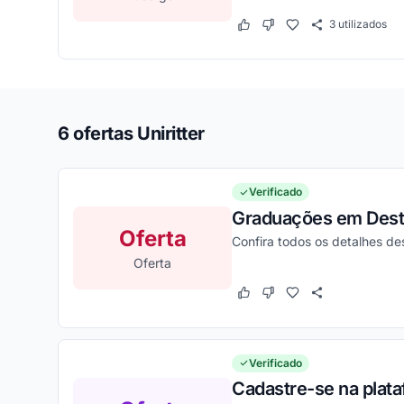
3
utilizados
Este cupom funcionou
Este cupom não funcion
6 ofertas Uniritter
Verificado
Graduações em Destaq
Oferta
Confira todos os detalhes d
Oferta
Este cupom funcionou
Este cupom não funcion
Verificado
Cadastre-se na plata