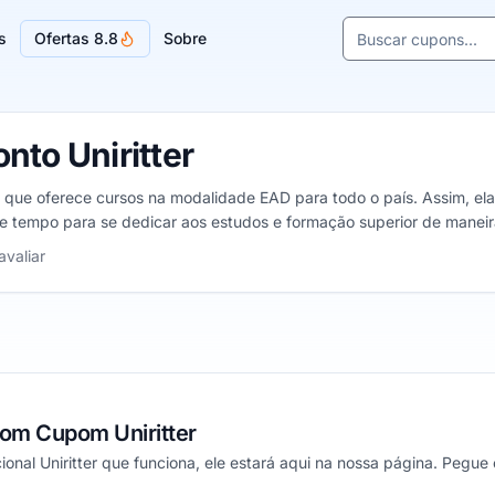
Buscar cupons e l
s
Ofertas 8.8
Sobre
Sugestões de lojas
to Uniritter
rio que oferece cursos na modalidade EAD para todo o país. Assim, e
de tempo para se dedicar aos estudos e formação superior de maneir
relas
avaliar
om Cupom Uniritter
nal Uniritter que funciona, ele estará aqui na nossa página. Pegue 