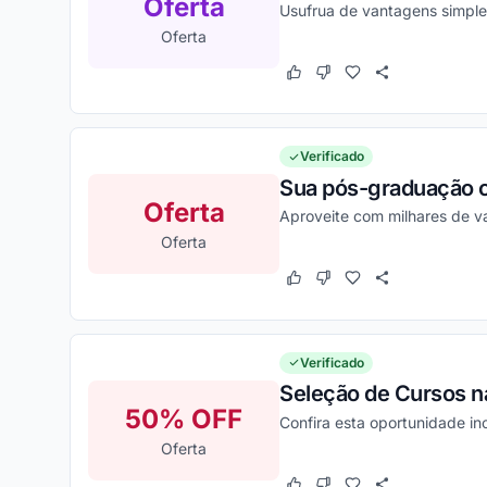
Oferta
Usufrua de vantagens simple
Oferta
Este cupom funcionou
Este cupom não funcion
Verificado
Sua pós-graduação c
Oferta
Aproveite com milhares de va
Oferta
Este cupom funcionou
Este cupom não funcion
Verificado
Seleção de Cursos n
50% OFF
Confira esta oportunidade inc
Oferta