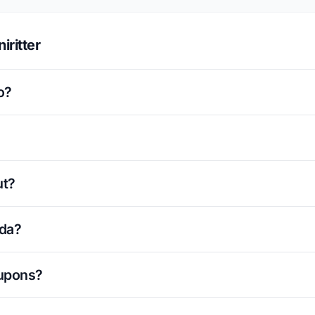
ritter
o?
ut?
ada?
cupons?