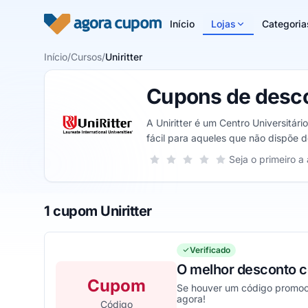
Pular para o conteúdo
Início
Lojas
Categoria
Início
/
Cursos
/
Uniritter
Cupons de descon
A Uniritter é um Centro Universitá
fácil para aqueles que não dispõe 
Sua nota para Uniritter, de 1 a 5 est
Seja o primeiro a 
1 estrela
2 estrelas
3 estrelas
4 estrelas
5 estrelas
1 cupom Uniritter
Verificado
O melhor desconto c
Cupom
Se houver um código promocio
agora!
Código