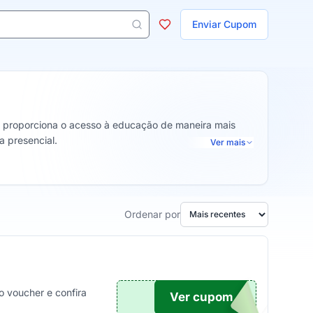
ojas
Enviar Cupom
 aparecem ao digitar 3 letras ou mais.
la proporciona o acesso à educação de maneira mais
a presencial.
Ver mais
Ordenar por
o voucher e confira
Ver cupom
TICO