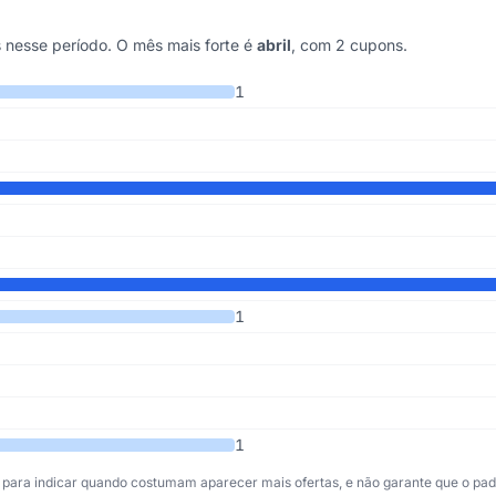
 nesse período. O mês mais forte é
abril
, com 2 cupons.
os 6 anos
1
1
1
para indicar quando costumam aparecer mais ofertas, e não garante que o padr