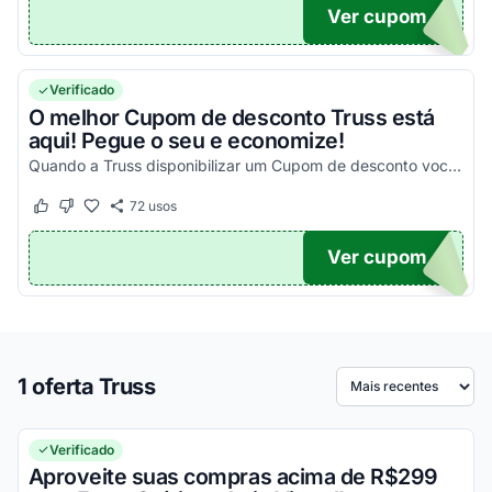
Ver cupom
10
Verificado
O melhor Cupom de desconto Truss está
aqui! Pegue o seu e economize!
Quando a Truss disponibilizar um Cupom de desconto você poderá encontrá-lo aqui!
72
usos
Este cupom funcionou
Este cupom não funcionou
Ver cupom
TICO
1 oferta Truss
Ordenar por
Verificado
Aproveite suas compras acima de R$299