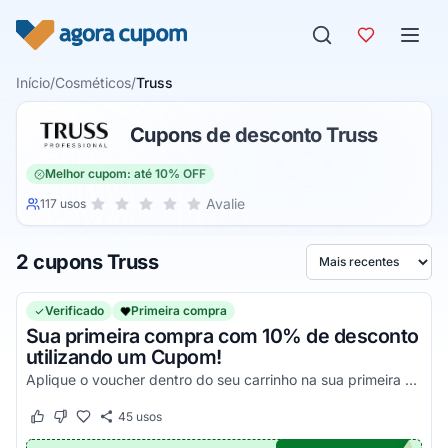
Pular para o conteúdo
Início
/
Cosméticos
/
Truss
Cupons de desconto Truss
Melhor cupom: até 10% OFF
Sua nota para Truss, de 1 a 5 estrelas
Avalie
117 usos
1 estrela
2 estrelas
3 estrelas
4 estrelas
5 estrelas
2 cupons Truss
Ordenar por
Verificado
Primeira compra
Sua primeira compra com 10% de desconto
utilizando um Cupom!
Aplique o voucher dentro do seu carrinho na sua primeira compra e garanta seus descontos agora mesmo!
45
usos
Este cupom funcionou
Este cupom não funcionou