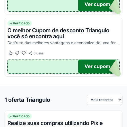
Ver cupom
DA10
Verificado
O melhor Cupom de desconto Triangulo
você só encontra aqui
Desfrute das melhores vantagens e economize de uma forma simples!
8
usos
Este cupom funcionou
Este cupom não funcionou
Ver cupom
TICO
1 oferta Triangulo
Ordenar por
Verificado
Realize suas compras utilizando Pix e