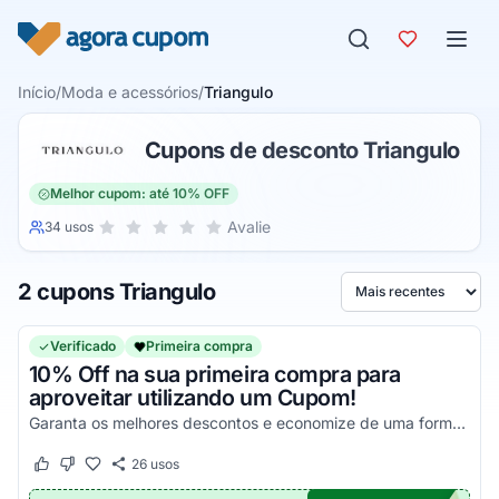
Pular para o conteúdo
Início
/
Moda e acessórios
/
Triangulo
Cupons de desconto Triangulo
Melhor cupom: até 10% OFF
Sua nota para Triangulo, de 1 a 5 estrelas
Avalie
34 usos
1 estrela
2 estrelas
3 estrelas
4 estrelas
5 estrelas
2 cupons Triangulo
Ordenar por
Verificado
Primeira compra
10% Off na sua primeira compra para
aproveitar utilizando um Cupom!
Garanta os melhores descontos e economize de uma forma simples!
26
usos
Este cupom funcionou
Este cupom não funcionou