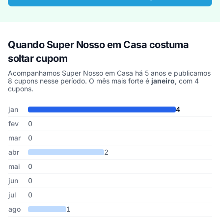
Quando Super Nosso em Casa costuma
soltar cupom
Acompanhamos Super Nosso em Casa há 5 anos e publicamos
8 cupons nesse período. O mês mais forte é
janeiro
, com 4
cupons.
Cupons de Super Nosso em Casa publicados por mês, somando os
Mês
Cupons publicados
Desconto médio
jan
4
fev
0
mar
0
abr
2
mai
0
jun
0
jul
0
ago
1