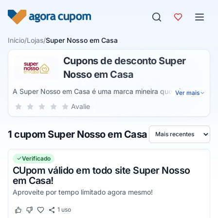
Pular para o conteúdo
Início
/
Lojas
/
Super Nosso em Casa
Cupons de desconto Super
Nosso em Casa
A Super Nosso em Casa é uma marca mineira que oferece
Ver mais
um sistema inovador e seguro para que possa fazer as
Sua nota para Super Nosso em Casa, de 1 a 5 estrelas
Avalie
1 estrela
2 estrelas
3 estrelas
4 estrelas
5 estrelas
compras de supermercado sem sair de casa. Ela oferece
variedade de produtos para que se sinta em um
1 cupom Super Nosso em Casa
supermercado de verdade com a vantagem de não precisar
Ordenar por
se locomover e receber tudo no conforto de sua casa.
Verificado
CUpom válido em todo site Super Nosso
em Casa!
Aproveite por tempo limitado agora mesmo!
1
uso
Este cupom funcionou
Este cupom não funcionou