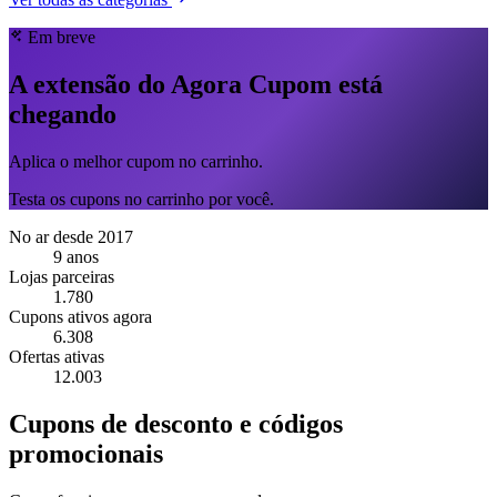
Em breve
A extensão do Agora Cupom está
chegando
Aplica o melhor cupom no carrinho.
Testa os cupons no carrinho por você.
No ar desde 2017
9 anos
Lojas parceiras
1.780
Cupons ativos agora
6.308
Ofertas ativas
12.003
Cupons de desconto e códigos
promocionais