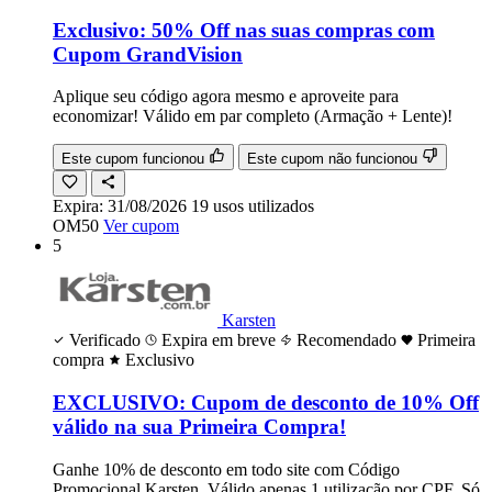
Exclusivo: 50% Off nas suas compras com
Cupom GrandVision
Aplique seu código agora mesmo e aproveite para
economizar! Válido em par completo (Armação + Lente)!
Este cupom funcionou
Este cupom não funcionou
Expira:
31/08/2026
19
usos
utilizados
OM50
Ver cupom
5
Karsten
Verificado
Expira em breve
Recomendado
Primeira
compra
Exclusivo
EXCLUSIVO: Cupom de desconto de 10% Off
válido na sua Primeira Compra!
Ganhe 10% de desconto em todo site com Código
Promocional Karsten. Válido apenas 1 utilização por CPF. Só