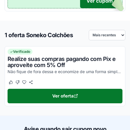
Ver cupom
TICO
1 oferta Soneko Colchões
Ordenar por
Verificado
Realize suas compras pagando com Pix e
aproveite com 5% Off
Não fique de fora dessa e economize de uma forma simples agora mesmo!
Este cupom funcionou
Este cupom não funcionou
Ver oferta
Avise quando sair cupom novo