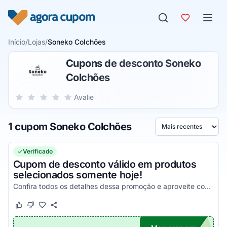
Pular para o conteúdo
Início
/
Lojas
/
Soneko Colchões
Cupons de desconto Soneko
Colchões
Sua nota para Soneko Colchões, de 1 a 5 estrelas
Avalie
1 estrela
2 estrelas
3 estrelas
4 estrelas
5 estrelas
1 cupom Soneko Colchões
Ordenar por
Verificado
Cupom de desconto válido em produtos
selecionados somente hoje!
Confira todos os detalhes dessa promoção e aproveite com os melhores descontos!
Este cupom funcionou
Este cupom não funcionou