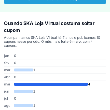
Quando SKA Loja Virtual costuma soltar
cupom
Acompanhamos SKA Loja Virtual há 7 anos e publicamos 10
cupons nesse período. O mês mais forte é
maio
, com 4
cupons.
Cupons de SKA Loja Virtual publicados por mês, somando os últi
Mês
Cupons publicados
Desconto médio
jan
0
fev
0
mar
1
abr
0
mai
4
jun
1
jul
0
ago
1