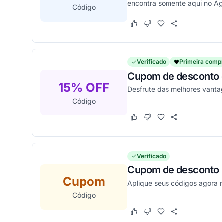
encontra somente aqui no A
Código
Este cupom funcionou
Este cupom não funcion
Verificado
Primeira comp
Cupom de desconto de
15% OFF
Desfrute das melhores vant
Código
Este cupom funcionou
Este cupom não funcion
Verificado
Cupom de desconto I
Cupom
Aplique seus códigos agora
Código
Este cupom funcionou
Este cupom não funcion