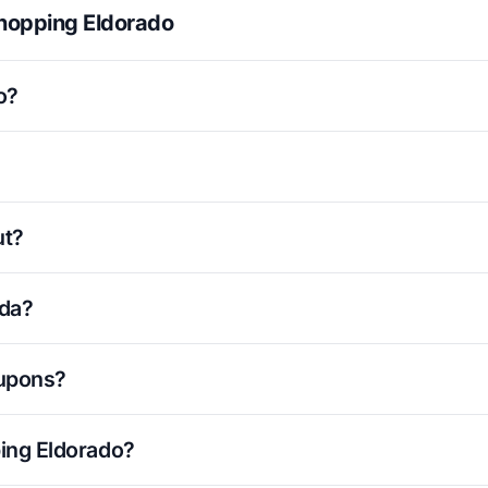
hopping Eldorado
o?
ut?
ada?
cupons?
ing Eldorado?