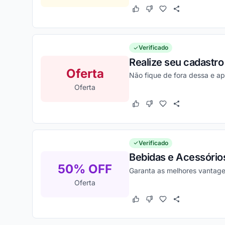
Este cupom funcionou
Este cupom não funcion
Verificado
Realize seu cadastro
Oferta
Não fique de fora dessa e ap
Oferta
Este cupom funcionou
Este cupom não funcion
Verificado
Bebidas e Acessório
50% OFF
Garanta as melhores vantage
Oferta
Este cupom funcionou
Este cupom não funcion