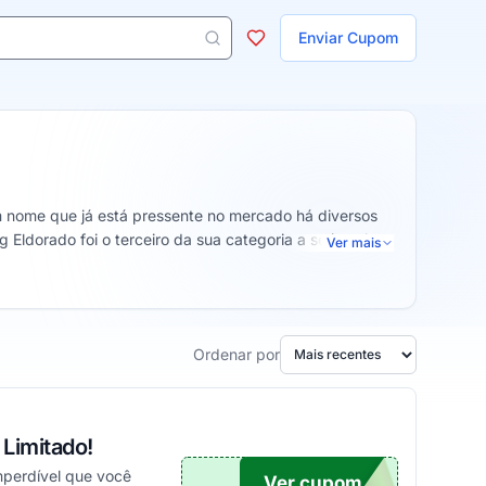
ojas
Enviar Cupom
 aparecem ao digitar 3 letras ou mais.
 nome que já está pressente no mercado há diversos
Eldorado foi o terceiro da sua categoria a se instalar
Ver mais
ideal de loja online para realizar todas as suas
Ordenar por
Limitado!
mperdível que você
Ver cupom
UPOM