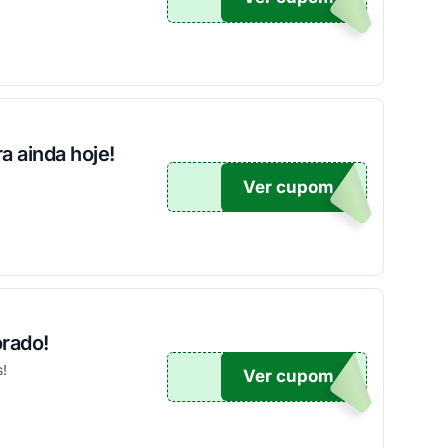
a ainda hoje!
Ver cupom
DO15
orado!
!
Ver cupom
TICO