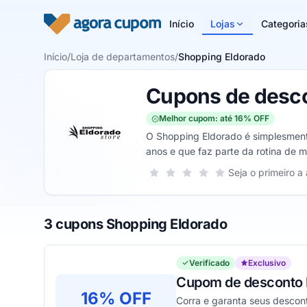
Pular para o conteúdo
Início
Lojas
Categoria
Início
/
Loja de departamentos
/
Shopping Eldorado
Cupons de desco
Melhor cupom: até 16% OFF
O Shopping Eldorado é simplesment
anos e que faz parte da rotina de m
na cidade de São Paulo, tornando-s
Sua nota para Shopping Eldorado, de
Seja o primeiro a 
1 estrela
2 estrelas
3 estrelas
4 estrelas
5 estrelas
compras.
3 cupons Shopping Eldorado
Verificado
Exclusivo
Cupom de desconto E
16% OFF
Corra e garanta seus descon