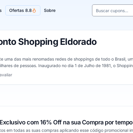
Buscar cupons e l
s
Ofertas 8.8
Sobre
Sugestões de lojas
nto Shopping Eldorado
e uma das mais renomadas redes de shoppings de todo o Brasil, um
ilhares de pessoas. Inaugurado no dia 1 de Julho de 1981, o Shopping 
e hoje um dos mais renomados nesse segmento e sem dúvidas a opção 
 1 a 5 estrelas
avaliar
xclusivo com 16% Off na sua Compra por tempo 
tos em todas as suas compras aplicando esse código promocional i