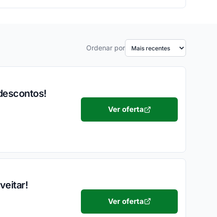
Ordenar por
descontos!
Ver oferta
veitar!
Ver oferta