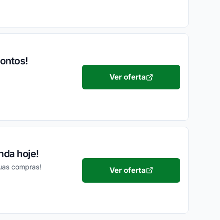
contos!
Ver oferta
nda hoje!
suas compras!
Ver oferta