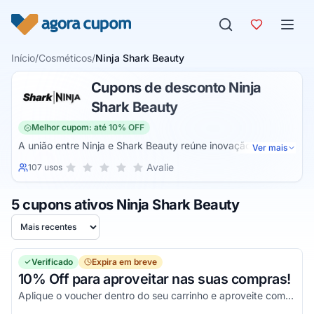
Pular para o conteúdo
Início
/
Cosméticos
/
Ninja Shark Beauty
Cupons de desconto Ninja
Shark Beauty
Melhor cupom: até 10% OFF
A união entre Ninja e Shark Beauty reúne inovação para a
Ver mais
casa e para a rotina de beleza em um único site. Enquanto a
Sua nota para Ninja Shark Beauty, de 1 a 5 estrelas
Avalie
107 usos
1 estrela
2 estrelas
3 estrelas
4 estrelas
5 estrelas
Ninja é referência em eletrodomésticos de alta performance,
como air fryers e multicookers, a Shark Beauty se destaca
5 cupons ativos Ninja Shark Beauty
por soluções modernas e eficientes para cuidados pessoais.
Juntas, oferecem tecnologia, praticidade e qualidade para
Ordenar por
transformar o dia a dia.
Verificado
Expira em breve
10% Off para aproveitar nas suas compras!
Aplique o voucher dentro do seu carrinho e aproveite com os melhores descontos!