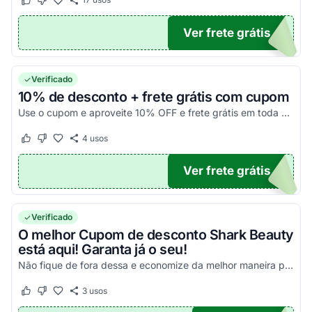
Este cupom funcionou
Este cupom não funcionou
Ver frete grátis
ARK
Verificado
10% de desconto + frete grátis com cupom
Use o cupom e aproveite 10% OFF e frete grátis em toda a linha Shark Beauty.
4
usos
Este cupom funcionou
Este cupom não funcionou
Ver frete grátis
0OFF
Verificado
O melhor Cupom de desconto Shark Beauty
está aqui! Garanta já o seu!
Não fique de fora dessa e economize da melhor maneira possível!
3
usos
Este cupom funcionou
Este cupom não funcionou