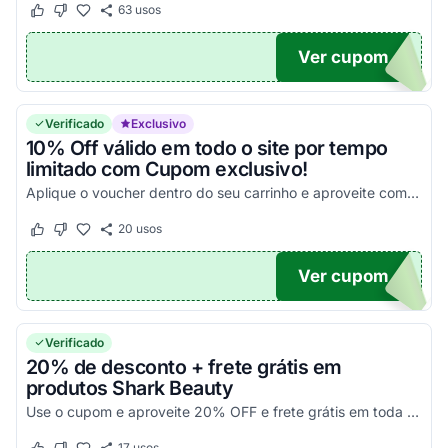
63
usos
Este cupom funcionou
Este cupom não funcionou
Ver cupom
UPOM
Verificado
Exclusivo
10% Off válido em todo o site por tempo
limitado com Cupom exclusivo!
Aplique o voucher dentro do seu carrinho e aproveite com os melhores descontos!
20
usos
Este cupom funcionou
Este cupom não funcionou
Ver cupom
UPOM
Verificado
20% de desconto + frete grátis em
produtos Shark Beauty
Use o cupom e aproveite 20% OFF e frete grátis em toda a linha Shark Beauty.
17
usos