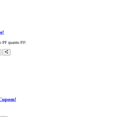
e!
to PF quanto PJ!
 Cupom!