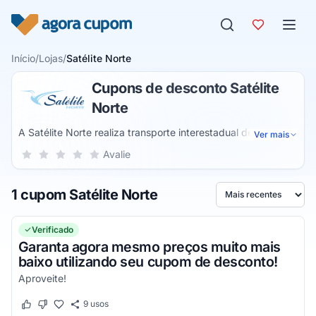
Pular para o conteúdo
Início
/
Lojas
/
Satélite Norte
Cupons de desconto Satélite
Norte
A Satélite Norte realiza transporte interestadual de
Ver mais
passageiros em estados como o Mato Grosso, Goiás, Distrito
Sua nota para Satélite Norte, de 1 a 5 estrelas
Avalie
1 estrela
2 estrelas
3 estrelas
4 estrelas
5 estrelas
Federal, Tocantins, Maranhão, Pará, Piauí e Ceará. Para isso
conta com ônibus modernos e bem equipados e uma equipe
1 cupom Satélite Norte
de profissionais altamente qualificada. Os serviços não
Ordenar por
param por aí, e existe o fretamento e envio de encomendas
para locais atendidos pela empresa.
Verificado
Garanta agora mesmo preços muito mais
baixo utilizando seu cupom de desconto!
Aproveite!
9
usos
Este cupom funcionou
Este cupom não funcionou