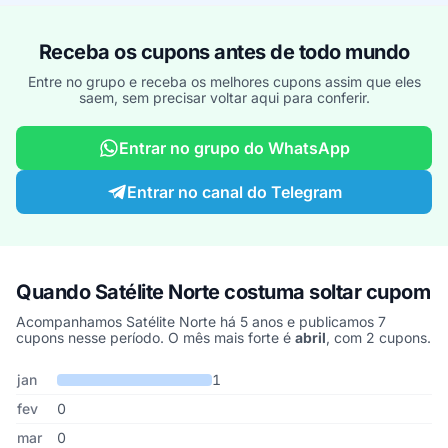
Receba os cupons antes de todo mundo
Entre no grupo e receba os melhores cupons assim que eles
saem, sem precisar voltar aqui para conferir.
Entrar no grupo do WhatsApp
Entrar no canal do Telegram
Quando Satélite Norte costuma soltar cupom
Acompanhamos Satélite Norte há 5 anos e publicamos 7
cupons nesse período. O mês mais forte é
abril
, com 2 cupons.
Cupons de Satélite Norte publicados por mês, somando os último
Mês
Cupons publicados
Desconto médio
jan
1
fev
0
mar
0