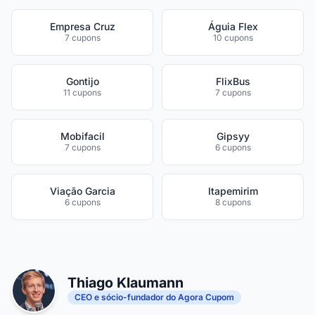
Empresa Cruz
Águia Flex
7 cupons
10 cupons
Gontijo
FlixBus
11 cupons
7 cupons
Mobifacil
Gipsyy
7 cupons
6 cupons
Viação Garcia
Itapemirim
6 cupons
8 cupons
Thiago Klaumann
CEO e sócio-fundador do Agora Cupom