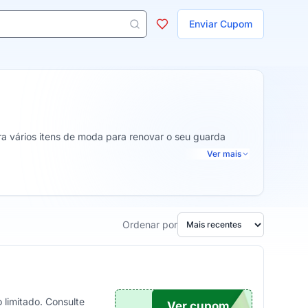
ojas
Enviar Cupom
 aparecem ao digitar 3 letras ou mais.
ra vários itens de moda para renovar o seu guarda
Ver mais
Ordenar por
 limitado. Consulte
Ver cupom
E15