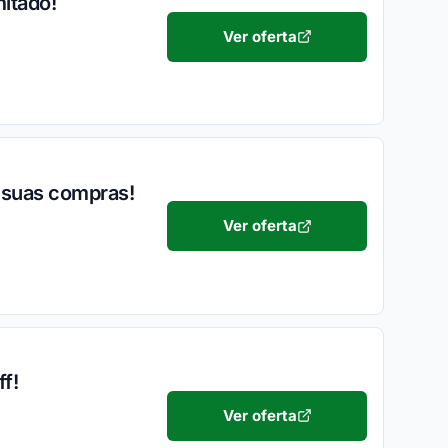
itado!
Ver oferta
s suas compras!
Ver oferta
f!
Ver oferta