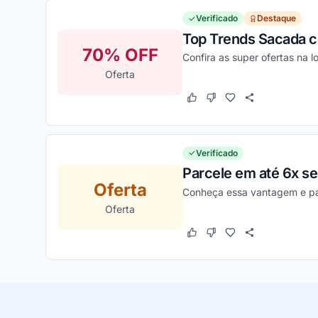
Verificado
Destaque
Top Trends Sacada 
70% OFF
Confira as super ofertas na 
Oferta
Este cupom funcionou
Este cupom não funcion
Verificado
Parcele em até 6x sem
Oferta
Conheça essa vantagem e parc
Oferta
Este cupom funcionou
Este cupom não funcion