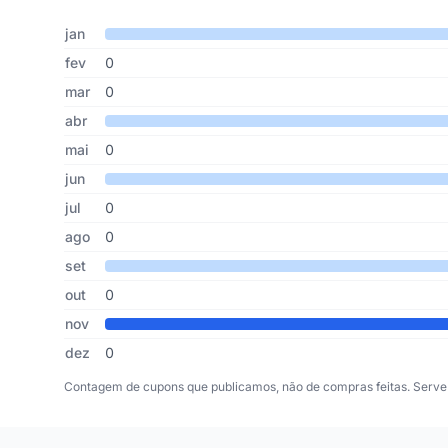
Cupons de Sacada publicados por mês, somando os último
Mês
Cupons publicados
Desconto médio
jan
fev
0
mar
0
abr
mai
0
jun
jul
0
ago
0
set
out
0
nov
dez
0
Contagem de cupons que publicamos, não de compras feitas. Serve 