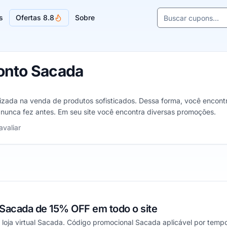
Buscar cupons e l
s
Ofertas 8.8
Sobre
Sugestões de lojas
onto Sacada
lizada na venda de produtos sofisticados. Dessa forma, você encont
nunca fez antes. Em seu site você encontra diversas promoções.
elas
avaliar
acada de 15% OFF em todo o site
 loja virtual Sacada. Código promocional Sacada aplicável por tempo