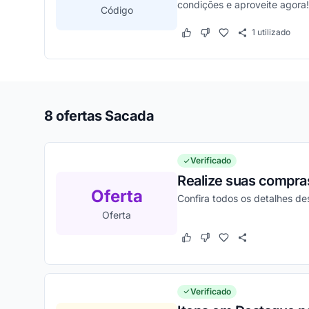
condições e aproveite agora!
Código
1
utilizado
Este cupom funcionou
Este cupom não funcion
8 ofertas Sacada
Verificado
Realize suas compra
Oferta
Confira todos os detalhes d
Oferta
Este cupom funcionou
Este cupom não funcion
Verificado