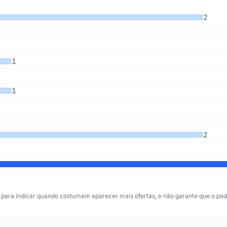
s 7 anos
2
1
1
2
para indicar quando costumam aparecer mais ofertas, e não garante que o padr