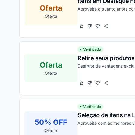
Itens em Destaque na
Oferta
Aproveite o quanto antes co
Oferta
Este cupom funcionou
Este cupom não funcion
Verificado
Retire seus produtos
Oferta
Desfrute de vantagens exclu
Oferta
Este cupom funcionou
Este cupom não funcion
Verificado
Seleção de itens na 
50% OFF
Aproveite com as melhores v
Oferta