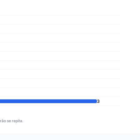
3
ão se repita.