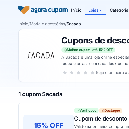
Pular para o conteúdo
Início
Lojas
Categoria
Início
/
Moda e acessórios
/
Sacada
Cupons de desc
Melhor cupom: até 15% OFF
A Sacada é uma loja online especia
roupa e arrasar em cada look como 
Sua nota para Sacada, de 1 a 5 estr
Seja o primeiro a 
1 estrela
2 estrelas
3 estrelas
4 estrelas
5 estrelas
1 cupom Sacada
Verificado
Destaque
Cupom de desconto S
15% OFF
Válido na primeira compra na