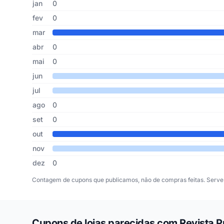
Mês
Cupons publicados
Desconto médio
jan
0
fev
0
mar
abr
0
mai
0
jun
jul
ago
0
set
0
out
nov
dez
0
Contagem de cupons que publicamos, não de compras feitas. Serve 
Cupons de lojas parecidas com Revista P