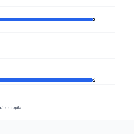
2
2
ão se repita.