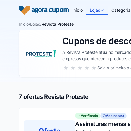
Pular para o conteúdo
Início
Lojas
Categoria
Início
/
Lojas
/
Revista Proteste
Cupons de desco
A Revista Proteste atua no mercado
empresas que oferecem produtos e 
comparativos entre cada produto.
Sua nota para Revista Proteste, de 1
Seja o primeiro a 
1 estrela
2 estrelas
3 estrelas
4 estrelas
5 estrelas
7 ofertas Revista Proteste
Verificado
Assinatura
Assinaturas mensais
Oferta