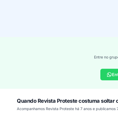
Entre no grup
En
Quando Revista Proteste costuma soltar
Acompanhamos Revista Proteste há 7 anos e publicamos 7
Cupons de Revista Proteste publicados por mês, somando 