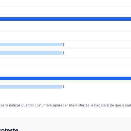
1
1
1
para indicar quando costumam aparecer mais ofertas, e não garante que o padr
roteste