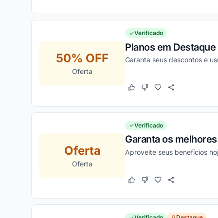
Verificado
Planos em Destaque 
50% OFF
Garanta seus descontos e us
Oferta
Este cupom funcionou
Este cupom não funcion
Verificado
Garanta os melhores
Oferta
Aproveite seus benefícios h
Oferta
Este cupom funcionou
Este cupom não funcion
Verificado
Destaque