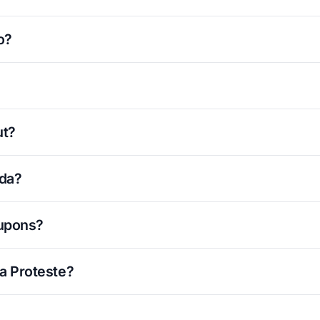
o?
ut?
ada?
cupons?
a Proteste?