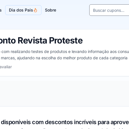
Buscar cupons e l
s
Dia dos Pais
Sobre
Sugestões de lojas
nto Revista Proteste
 com realizando testes de produtos e levando informação aos consum
marcas, ajudando na escolha do melhor produto de cada categoria
 a 5 estrelas
avaliar
 disponíveis com descontos incríveis para aprov