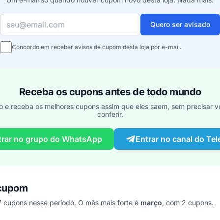
Seu e-mail
Quero ser avisado
Concordo em receber avisos de cupom desta loja por e-mail.
Receba os cupons antes de todo mundo
o e receba os melhores cupons assim que eles saem, sem precisar vo
conferir.
trar no grupo do WhatsApp
Entrar no canal do Te
 cupom
 cupons nesse período. O mês mais forte é
março
, com 2 cupons.
os últimos 7 anos