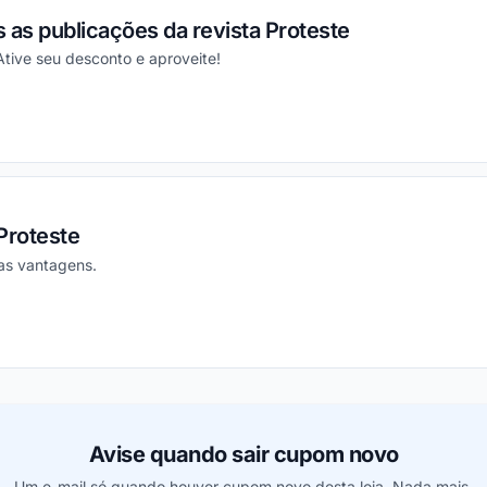
 as publicações da revista Proteste
Ative seu desconto e aproveite!
ou
Proteste
as vantagens.
ou
Avise quando sair cupom novo
Um e-mail só quando houver cupom novo desta loja. Nada mais.