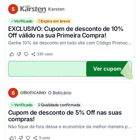
5
Karsten
Verificado
Expira em breve
EXCLUSIVO: Cupom de desconto de 10%
Off válido na sua Primeira Compra!
Ganhe 10% de desconto em todo site com Código Promocional Karsten. Válido apenas 1 utilização por CPF. Só aqui no Agora Cupom você economiza tanto!
330
usos
Este cupom funcionou
Este cupom não funcionou
Ver cupom
OM10
6
O Boticário
Verificado
Qualidade confirmada
Cupom de desconto de 5% Off nas suas
compras!
Não fique de fora dessa e economize da melhor maneira possível! Válido somente nessa seleção!
1
3
usos
Este cupom funcionou
Este cupom não funcionou