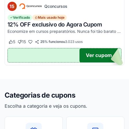
15
Qconcursos
Verificado
Mais usado hoje
12% OFF exclusivo do Agora Cupom
Economize em cursos preparatórios. Nunca foi tão barato estudar e mudar a sua carreira!
5
15
25% funcionou
3.023
usos
Este cupom funcionou
Este cupom não funcionou
Ver cupom
OM12
Categorias de cupons
Escolha a categoria e veja os cupons.