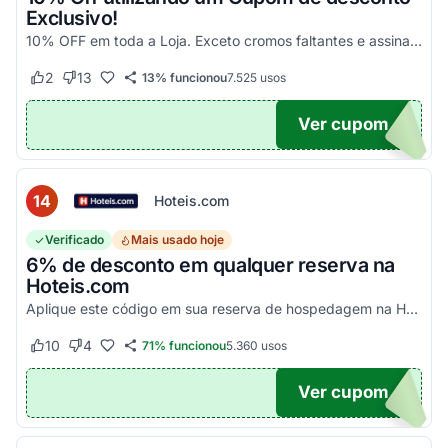
Exclusivo!
10% OFF em toda a Loja. Exceto cromos faltantes e assinaturas. Aproveite essa exclusividade!
2
13
13% funcionou
7.525
usos
Este cupom funcionou
Este cupom não funcionou
Ver cupom
UPOM
14
Hoteis.com
Verificado
Mais usado hoje
6% de desconto em qualquer reserva na
Hoteis.com
Aplique este código em sua reserva de hospedagem na Hoteis.com para obter 6% de desconto em estabelecimentos participantes da promoção.
10
4
71% funcionou
5.360
usos
Este cupom funcionou
Este cupom não funcionou
Ver cupom
POM6