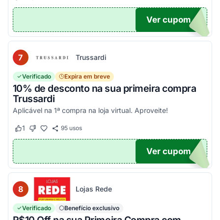
Ver cupom
EIRA
7
Trussardi
Verificado
Expira em breve
10% de desconto na sua primeira compra
Trussardi
Aplicável na 1ª compra na loja virtual. Aproveite!
1
95
usos
Este cupom funcionou
Este cupom não funcionou
Ver cupom
OM10
8
Lojas Rede
Verificado
Benefício exclusivo