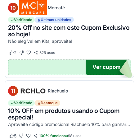
10
Mercafé
Verificado
Últimas unidades
20% Off no site com este Cupom Exclusivo
só hoje!
Não elegível em Kits, aproveite!
2
325
usos
Este cupom funcionou
Este cupom não funcionou
Ver cupom
OM20
11
Riachuelo
Verificado
Destaque
10% OFF em produtos usando o Cupom
especial!
Aproveite código promocional Riachuelo 10% para ganhar esse desconto em compras. Não cumulatios e somente para produtos vendidos e entregues pela Riachuelo, com exceção das categor...
5
100% funcionou
98
usos
Este cupom funcionou
Este cupom não funcionou