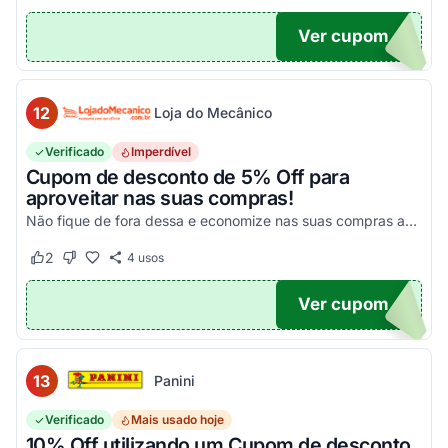
Ver cupom
10
12
Loja do Mecânico
Verificado
Imperdível
Cupom de desconto de 5% Off para
aproveitar nas suas compras!
Não fique de fora dessa e economize nas suas compras agora mesmo!
2
4
usos
Este cupom funcionou
Este cupom não funcionou
Ver cupom
DO5
13
Panini
Verificado
Mais usado hoje
10% Off utilizando um Cupom de desconto