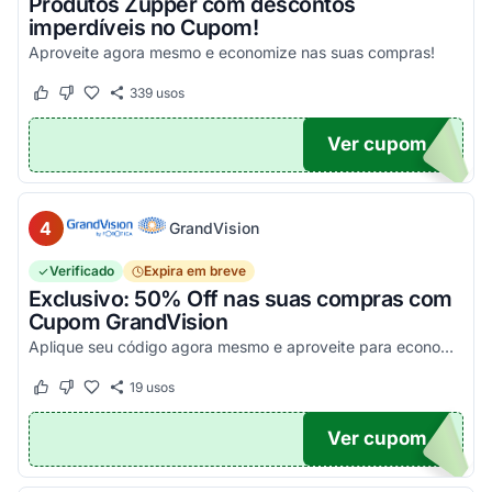
Produtos Zupper com descontos
imperdíveis no Cupom!
Aproveite agora mesmo e economize nas suas compras!
339
usos
Este cupom funcionou
Este cupom não funcionou
Ver cupom
.
4
GrandVision
Verificado
Expira em breve
Exclusivo: 50% Off nas suas compras com
Cupom GrandVision
Aplique seu código agora mesmo e aproveite para economizar! Válido em par completo (Armação + Lente)!
19
usos
Este cupom funcionou
Este cupom não funcionou
Ver cupom
OM50