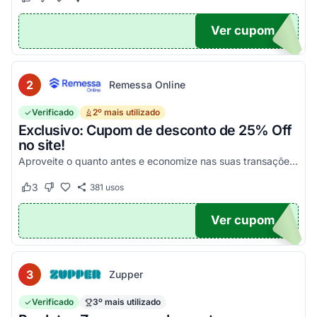
Este cupom funcionou
Este cupom não funcionou
Ver cupom
POM6
2
Remessa Online
Verificado
2º mais utilizado
Exclusivo: Cupom de desconto de 25% Off
no site!
Aproveite o quanto antes e economize nas suas transações, tanto PF quanto PJ!
3
381
usos
Este cupom funcionou
Este cupom não funcionou
Ver cupom
OM25
3
Zupper
Verificado
3º mais utilizado