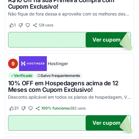
R$10 Off na sua Primeira Compra com
Cupom Exclusivo!
Não fique de fora dessa e aproveite com os melhores descontos! Válido em compras acima de R$100!
1
128
usos
Este cupom funcionou
Este cupom não funcionou
Ver cupom
UPOM
9
Hostinger
Verificado
Salvo frequentemente
10% OFF em Hospedagens acima de 12
Meses com Cupom Exclusivo!
Desconto aplicável em todos os planos de hospedagem, VPS e Cloud, maiores que 12 meses. Aproveite!
31
100% funcionou
382
usos
Este cupom funcionou
Este cupom não funcionou
Ver cupom
UPOM