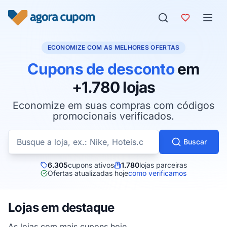
Pular para o conteúdo
ECONOMIZE COM AS MELHORES OFERTAS
Cupons de desconto
em
+1.780 lojas
Economize em suas compras com códigos
promocionais verificados.
Buscar cupons por loja
Buscar
6.305
cupons ativos
1.780
lojas parceiras
Ofertas atualizadas hoje
como verificamos
Lojas em destaque
As lojas com mais cupons hoje.