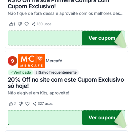
R$10 Off na sua Primeira Compra com
Cupom Exclusivo!
Não fique de fora dessa e aproveite com os melhores descontos! Válido em compras acima de R$100!
1
130
usos
Este cupom funcionou
Este cupom não funcionou
Ver cupom
UPOM
9
Mercafé
Verificado
Salvo frequentemente
20% Off no site com este Cupom Exclusivo
só hoje!
Não elegível em Kits, aproveite!
2
327
usos
Este cupom funcionou
Este cupom não funcionou
Ver cupom
OM20