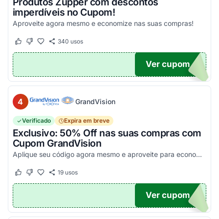
Produtos Zupper com descontos
imperdíveis no Cupom!
Aproveite agora mesmo e economize nas suas compras!
340
usos
Este cupom funcionou
Este cupom não funcionou
Ver cupom
.
4
GrandVision
Verificado
Expira em breve
Exclusivo: 50% Off nas suas compras com
Cupom GrandVision
Aplique seu código agora mesmo e aproveite para economizar! Válido em par completo (Armação + Lente)!
19
usos
Este cupom funcionou
Este cupom não funcionou
Ver cupom
OM50