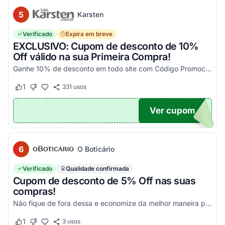
5
Karsten
Verificado
Expira em breve
EXCLUSIVO: Cupom de desconto de 10%
Off válido na sua Primeira Compra!
Ganhe 10% de desconto em todo site com Código Promocional Karsten. Válido apenas 1 utilização por CPF. Só aqui no Agora Cupom você economiza tanto!
1
331
usos
Este cupom funcionou
Este cupom não funcionou
Ver cupom
OM10
6
O Boticário
Verificado
Qualidade confirmada
Cupom de desconto de 5% Off nas suas
compras!
Não fique de fora dessa e economize da melhor maneira possível! Válido somente nessa seleção!
1
3
usos
Este cupom funcionou
Este cupom não funcionou