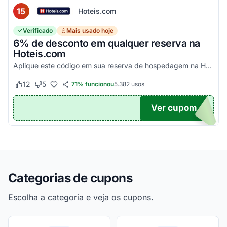
15
Hoteis.com
Verificado
Mais usado hoje
6% de desconto em qualquer reserva na
Hoteis.com
Aplique este código em sua reserva de hospedagem na Hoteis.com para obter 6% de desconto em estabelecimentos participantes da promoção.
12
5
71% funcionou
5.382
usos
Este cupom funcionou
Este cupom não funcionou
Ver cupom
POM6
Categorias de cupons
Escolha a categoria e veja os cupons.