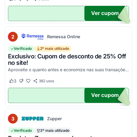
Este cupom funcionou
Este cupom não funcionou
Ver cupom
POM6
2
Remessa Online
Verificado
2º mais utilizado
Exclusivo: Cupom de desconto de 25% Off
no site!
Aproveite o quanto antes e economize nas suas transações, tanto PF quanto PJ!
3
382
usos
Este cupom funcionou
Este cupom não funcionou
Ver cupom
OM25
3
Zupper
Verificado
3º mais utilizado