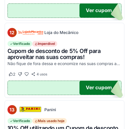
Ver cupom
10
12
Loja do Mecânico
Verificado
Imperdível
Cupom de desconto de 5% Off para
aproveitar nas suas compras!
Não fique de fora dessa e economize nas suas compras agora mesmo!
2
4
usos
Este cupom funcionou
Este cupom não funcionou
Ver cupom
DO5
13
Panini
Verificado
Mais usado hoje
10% Off utilizando um Cupom de desconto