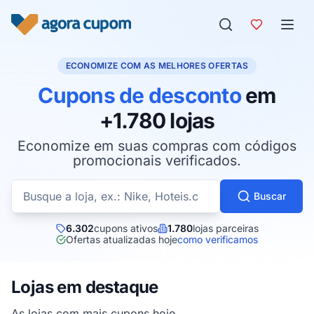
Pular para o conteúdo
ECONOMIZE COM AS MELHORES OFERTAS
Cupons de desconto
em
+1.780 lojas
Economize em suas compras com códigos
promocionais verificados.
Buscar cupons por loja
Buscar
6.302
cupons ativos
1.780
lojas parceiras
Ofertas atualizadas hoje
como verificamos
Lojas em destaque
As lojas com mais cupons hoje.