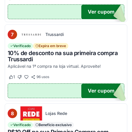
Ver cupom
EIRA
7
Trussardi
Verificado
Expira em breve
10% de desconto na sua primeira compra
Trussardi
Aplicável na 1ª compra na loja virtual. Aproveite!
1
96
usos
Este cupom funcionou
Este cupom não funcionou
Ver cupom
OM10
8
Lojas Rede
Verificado
Benefício exclusivo