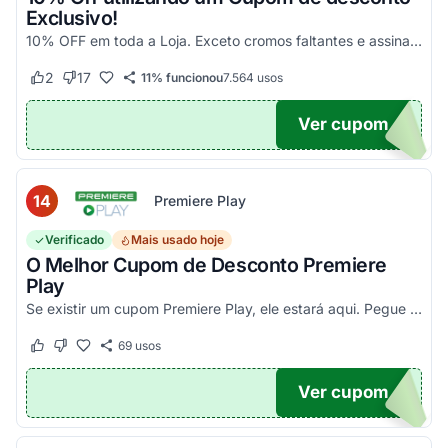
Exclusivo!
10% OFF em toda a Loja. Exceto cromos faltantes e assinaturas. Aproveite essa exclusividade!
2
17
11% funcionou
7.564
usos
Este cupom funcionou
Este cupom não funcionou
Ver cupom
UPOM
14
Premiere Play
Verificado
Mais usado hoje
O Melhor Cupom de Desconto Premiere
Play
Se existir um cupom Premiere Play, ele estará aqui. Pegue seu código promocional e confira agora!
69
usos
Este cupom funcionou
Este cupom não funcionou
Ver cupom
TICO