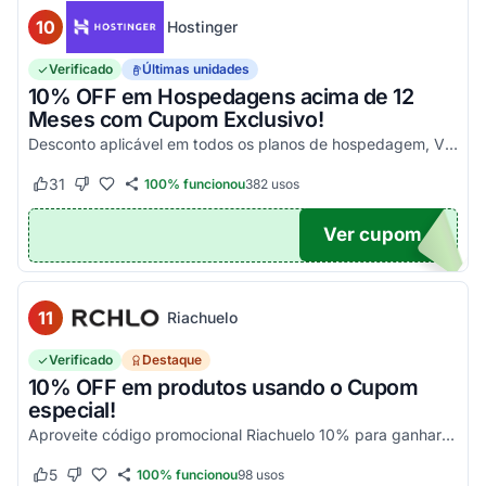
10
Hostinger
Verificado
Últimas unidades
10% OFF em Hospedagens acima de 12
Meses com Cupom Exclusivo!
Desconto aplicável em todos os planos de hospedagem, VPS e Cloud, maiores que 12 meses. Aproveite!
31
100% funcionou
382
usos
Este cupom funcionou
Este cupom não funcionou
Ver cupom
UPOM
11
Riachuelo
Verificado
Destaque
10% OFF em produtos usando o Cupom
especial!
Aproveite código promocional Riachuelo 10% para ganhar esse desconto em compras. Não cumulatios e somente para produtos vendidos e entregues pela Riachuelo, com exceção das categor...
5
100% funcionou
98
usos
Este cupom funcionou
Este cupom não funcionou