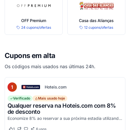
OFF Premium
Casa das Alianças
24 cupons/ofertas
12 cupons/ofertas
Cupons em alta
Os códigos mais usados nas últimas 24h.
1
Hoteis.com
Verificado
Mais usado hoje
Qualquer reserva na Hoteis.com com 8%
de desconto
Economize 8% ao reservar a sua próxima estadia utilizando este código promocional em estabelecimentos participantes da Hoteis.com.
1
6
usos