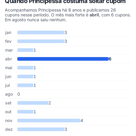
Quando Principessa costuma soltar cupom
Acompanhamos Principessa há 8 anos e publicamos 26
cupons nesse período. O mês mais forte é
abril
, com 6 cupons.
Em agosto nunca saiu nenhum.
Cupons de Principessa publicados por mês, somando os últimos 
Mês
Cupons publicados
Desconto médio
jan
3
fev
3
mar
1
abr
6
mai
1
jun
1
jul
1
ago
0
set
2
out
1
nov
4
dez
3