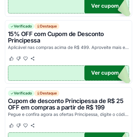
Ver cupom
50
Verificado
Destaque
15% OFF com Cupom de Desconto
Principessa
Aplicável nas compras acima de R$ 499. Aproveite mais essa chance de pagar mais barato com esse código promocional.
Este cupom funcionou
Este cupom não funcionou
Ver cupom
CI15
Verificado
Destaque
Cupom de desconto Principessa de R$ 25
OFF em compras a partir de R$ 199
Pegue e confira agora as ofertas Principessa, digite o código na sacola e economize R$ 25 OFF extra. Desfrute dessa vantagem!
Este cupom funcionou
Este cupom não funcionou