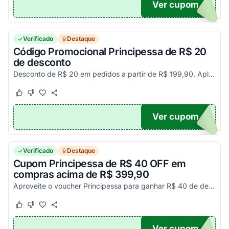
Ver cupom
MPRA
Verificado
Destaque
Código Promocional Principessa de R$ 20
de desconto
Desconto de R$ 20 em pedidos a partir de R$ 199,90. Aplique o Cupom Principessa no carrinho e poupe agora!
Este cupom funcionou
Este cupom não funcionou
Ver cupom
20
Verificado
Destaque
Cupom Principessa de R$ 40 OFF em
compras acima de R$ 399,90
Aproveite o voucher Principessa para ganhar R$ 40 de desconto em todas as compras a partir de R$ 399,90. Pegue seu código Principessa e confira agora!
Este cupom funcionou
Este cupom não funcionou
Ver cupom
N40