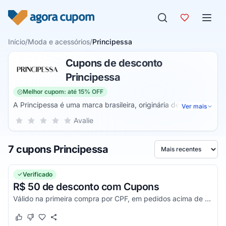
Pular para o conteúdo
Início
/
Moda e acessórios
/
Principessa
Cupons de desconto
Principessa
Melhor cupom: até 15% OFF
A Principessa é uma marca brasileira, originária de
Ver mais
Blumenau, especializada em camisas e moda feminina em
Sua nota para Principessa, de 1 a 5 estrelas
Avalie
1 estrela
2 estrelas
3 estrelas
4 estrelas
5 estrelas
geral. Fundada em 2008, a marca oferece atualmente uma
vasta possibilidade de itens como camisas, blusas, blazers,
7 cupons Principessa
calçados, acessórios e muito mais.
Ordenar por
Verificado
R$ 50 de desconto com Cupons
Válido na primeira compra por CPF, em pedidos acima de R$ 200.
Este cupom funcionou
Este cupom não funcionou