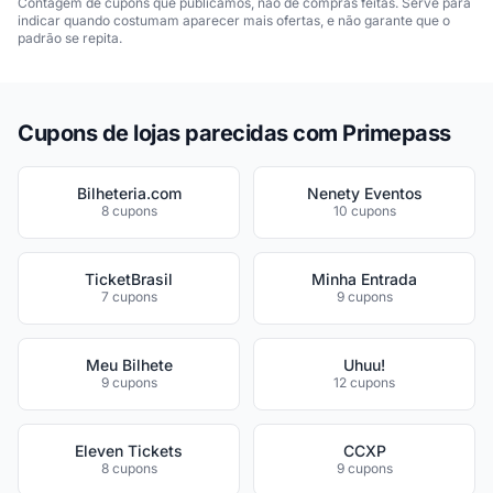
Contagem de cupons que publicamos, não de compras feitas. Serve para
indicar quando costumam aparecer mais ofertas, e não garante que o
padrão se repita.
Cupons de lojas parecidas com Primepass
Bilheteria.com
Nenety Eventos
8 cupons
10 cupons
TicketBrasil
Minha Entrada
7 cupons
9 cupons
Meu Bilhete
Uhuu!
9 cupons
12 cupons
Eleven Tickets
CCXP
8 cupons
9 cupons