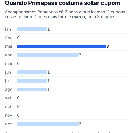
Quando Primepass costuma soltar cupom
Acompanhamos Primepass há 6 anos e publicamos 11 cupons
nesse período. O mês mais forte é
março
, com 3 cupons.
Cupons de Primepass publicados por mês, somando os últimos 6 
Mês
Cupons publicados
Desconto médio
jan
1
fev
0
mar
3
abr
2
mai
0
jun
1
jul
1
ago
1
set
0
out
0
nov
0
dez
2