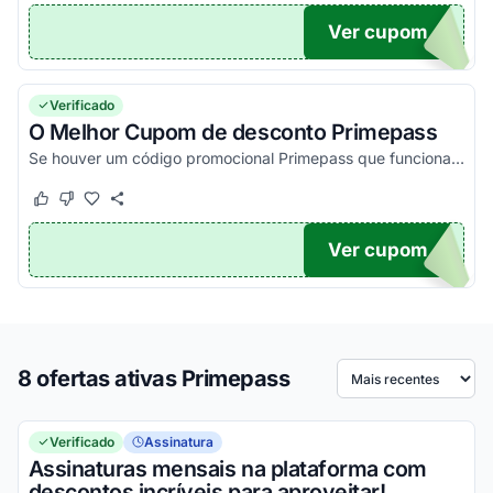
Ver cupom
10
Verificado
O Melhor Cupom de desconto Primepass
Se houver um código promocional Primepass que funciona e é válido, estará aqui no nosso site. Pegue o voucher e veja agora!
Este cupom funcionou
Este cupom não funcionou
Ver cupom
TICO
8 ofertas ativas Primepass
Ordenar por
Verificado
Assinatura
Assinaturas mensais na plataforma com
descontos incríveis para aproveitar!