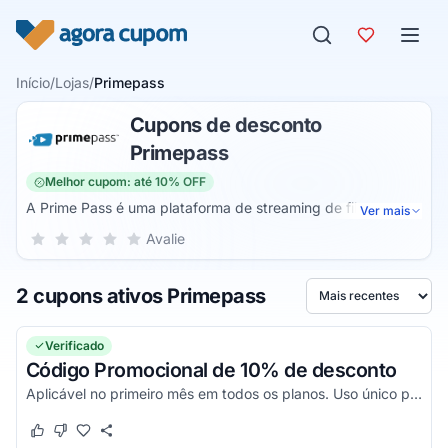
Pular para o conteúdo
Início
/
Lojas
/
Primepass
Cupons de desconto
Primepass
Melhor cupom: até 10% OFF
A Prime Pass é uma plataforma de streaming de filmes,
Ver mais
séries, músicas e também realiza a venda de ingressos de
Sua nota para Primepass, de 1 a 5 estrelas
Avalie
1 estrela
2 estrelas
3 estrelas
4 estrelas
5 estrelas
cinemas. Para acesso, você pode contar com o login no site
como também a utilização de seu aplicativo no seu
2 cupons ativos Primepass
smartphone ou tablet.
Ordenar por
Verificado
Código Promocional de 10% de desconto
Aplicável no primeiro mês em todos os planos. Uso único por CPF. Confira!
Este cupom funcionou
Este cupom não funcionou