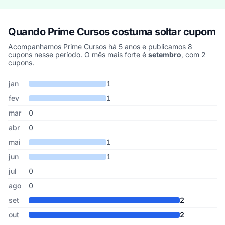
Quando Prime Cursos costuma soltar cupom
Acompanhamos Prime Cursos há 5 anos e publicamos 8
cupons nesse período. O mês mais forte é
setembro
, com 2
cupons.
Cupons de Prime Cursos publicados por mês, somando os últimos
Mês
Cupons publicados
Desconto médio
jan
1
fev
1
mar
0
abr
0
mai
1
jun
1
jul
0
ago
0
set
2
out
2