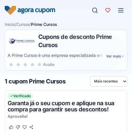
Pular para o conteúdo
Início
/
Cursos
/
Prime Cursos
Cupons de desconto Prime
Cursos
A Prime Cursos é uma empresa especializada em ensino a
Ver mais
distância, sendo uma referência no segmento desde 2008.
Sua nota para Prime Cursos, de 1 a 5 estrelas
Avalie
1 estrela
2 estrelas
3 estrelas
4 estrelas
5 estrelas
Oferecem cursos grátis online criados por profissionais
altamente capacitados e com um alto nível de
1 cupom Prime Cursos
conhecimento, que vão te auxiliar em novos aprendizados,
Ordenar por
além de você ainda ter a opção de adquirir o seu certificado
ao final do curso.
Verificado
Garanta já o seu cupom e aplique na sua
compra para garantir seus descontos!
Aproveite!
Este cupom funcionou
Este cupom não funcionou