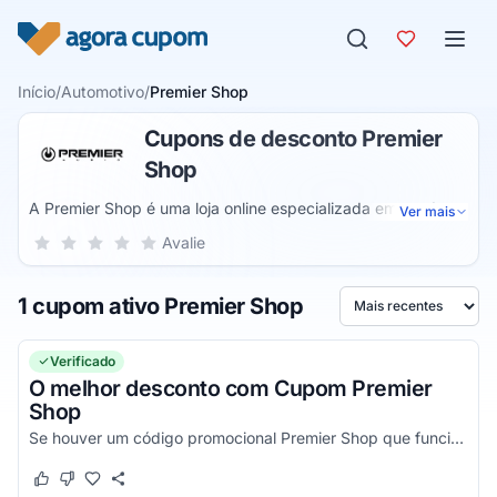
Pular para o conteúdo
Início
/
Automotivo
/
Premier Shop
Cupons de desconto Premier
Shop
A Premier Shop é uma loja online especializada em produtos
Ver mais
automotivos e som. Assim, através dela você encontra as
Sua nota para Premier Shop, de 1 a 5 estrelas
Avalie
1 estrela
2 estrelas
3 estrelas
4 estrelas
5 estrelas
melhores marcas e produtos para colocar no seu automóvel.
Dessa forma, você consegue turbinar seu som com
1 cupom ativo Premier Shop
Módulos, Subwoofers, Woofers e muito mais.
Ordenar por
Verificado
O melhor desconto com Cupom Premier
Shop
Se houver um código promocional Premier Shop que funciona, ele estará aqui na nossa página. Pegue o voucher e confira agora!
Este cupom funcionou
Este cupom não funcionou