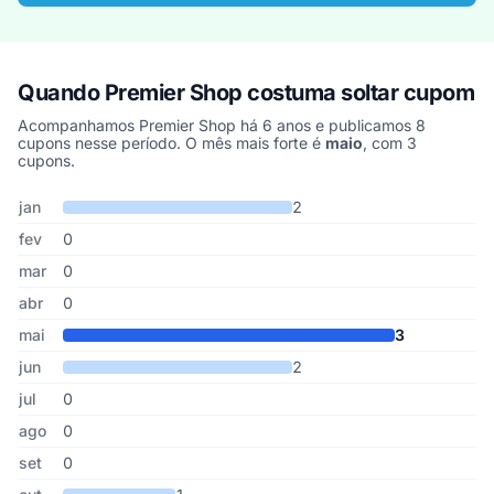
Quando Premier Shop costuma soltar cupom
Acompanhamos Premier Shop há 6 anos e publicamos 8
cupons nesse período. O mês mais forte é
maio
, com 3
cupons.
Cupons de Premier Shop publicados por mês, somando os últimos
Mês
Cupons publicados
Desconto médio
jan
2
fev
0
mar
0
abr
0
mai
3
jun
2
jul
0
ago
0
set
0