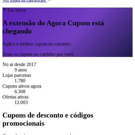
Em breve
A extensão do Agora Cupom está
chegando
Aplica o melhor cupom no carrinho.
Testa os cupons no carrinho por você.
No ar desde 2017
9 anos
Lojas parceiras
1.780
Cupons ativos agora
6.308
Ofertas ativas
12.003
Cupons de desconto e códigos
promocionais