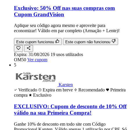
Exclusivo: 50% Off nas suas compras com
Cupom GrandVision
Aplique seu código agora mesmo e aproveite para
economizar! Válido em par completo (Armação + Lente)!
Este cupom funcionou
Este cupom não funcionou
Expira:
31/08/2026
19
usos
utilizados
OM50
Ver cupom
5
Karsten
Verificado
Expira em breve
Recomendado
Primeira
compra
Exclusivo
EXCLUSIVO: Cupom de desconto de 10% Off
válido na sua Primeira Compra!
Ganhe 10% de desconto em todo site com Código
Promocional Karsten. Válido apenas 1 utilização por CPF. Só