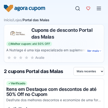
Pular para o conteúdo
Início
/
Lojas
/
Portal das Malas
Cupons de desconto Portal
das Malas
Melhor cupom: até 50% OFF
A Nutriage é uma loja especializada em suplementos e
Ver mais
produtos de nutrição avançada, focada em promover saúde
Sua nota para Portal das Malas, de 1 a 5 estrelas
Avalie
1 estrela
2 estrelas
3 estrelas
4 estrelas
5 estrelas
e bem-estar. Com uma linha diversificada de produtos, a
Nutriage oferece vitaminas, minerais, proteínas e compostos
2 cupons Portal das Malas
naturais de alta qualidade, voltados para fortalecer o
Ordenar por
sistema imunológico, melhorar a performance física e
atender às necessidades diárias de nutrição.
Verificado
Itens em Destaque com descontos de até
50% Off no Cupom
Desfrute dos melhores descontos e economize de uma forma simples!